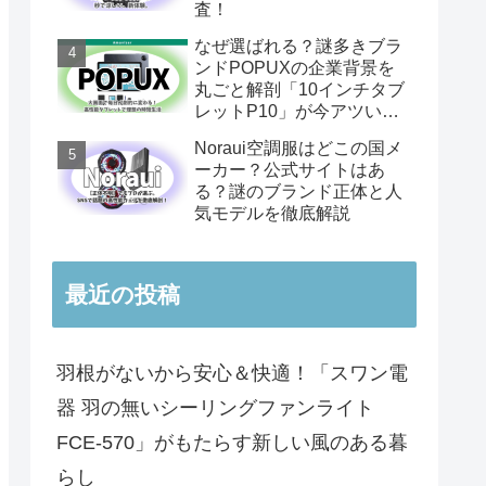
査！
なぜ選ばれる？謎多きブラ
ンドPOPUXの企業背景を
丸ごと解剖「10インチタブ
レットP10」が今アツい理
由
Noraui空調服はどこの国メ
ーカー？公式サイトはあ
る？謎のブランド正体と人
気モデルを徹底解説
最近の投稿
羽根がないから安心＆快適！「スワン電
器 羽の無いシーリングファンライト
FCE-570」がもたらす新しい風のある暮
らし