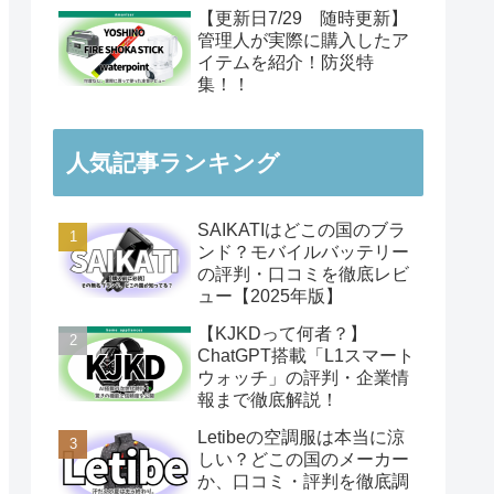
【更新日7/29 随時更新】
管理人が実際に購入したア
イテムを紹介！防災特
集！！
人気記事ランキング
SAIKATIはどこの国のブラ
ンド？モバイルバッテリー
の評判・口コミを徹底レビ
ュー【2025年版】
【KJKDって何者？】
ChatGPT搭載「L1スマート
ウォッチ」の評判・企業情
報まで徹底解説！
Letibeの空調服は本当に涼
しい？どこの国のメーカー
か、口コミ・評判を徹底調