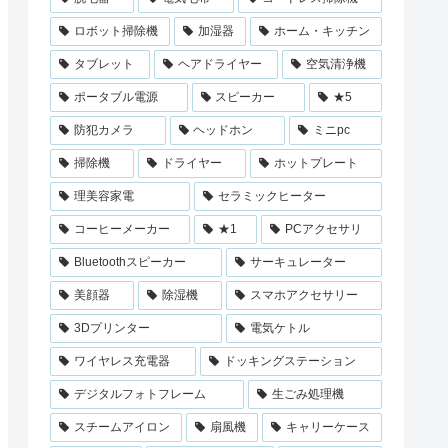
ロボット掃除機
加湿器
ホーム・キッチン
タブレット
ヘアドライヤー
空気清浄機
ポータブル電源
スピーカー
★5
防犯カメラ
ヘッドホン
ミニpc
掃除機
ドライヤー
ホットプレート
理美容家電
セラミックヒーター
コーヒーメーカー
★1
PCアクセサリ
Bluetoothスピーカー
サーキュレーター
美顔器
除湿機
スマホアクセサリー
3Dプリンター
電気ケトル
ワイヤレス充電器
ドッキングステーション
デジタルフォトフレーム
生ごみ処理機
スチームアイロン
扇風機
キャリーケース