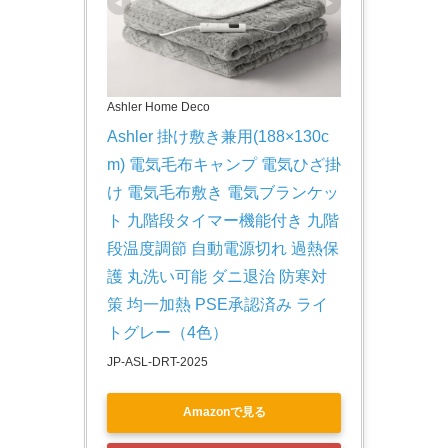
Ashler Home Deco
Ashler 掛け敷き兼用(188×130c
m) 電気毛布キャンプ 電気ひざ掛
け 電気毛布敷き 電気ブランケッ
ト 九階段タイマー機能付き 九階
段温度調節 自動電源切れ 過熱保
護 丸洗い可能 ダニ退治 防寒対
策 均一加熱 PSE承認済み ライ
トグレー（4色）
JP-ASL-DRT-2025
Amazonで見る