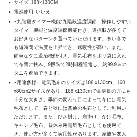
サイズ: 188×130CM
電池使用: いいえ
⋆九階段タイマー機能⁺九階段温度調節：操作しやすい
タイマー機能と温度調節機能付き、選択肢が多くて
お好きなパターンを選べていただけます。寒い冬で
も短時間で温度を上昇でき、速暖性が高い。また、
簡単なダニ退治機能付き、電気毛布をポリ袋に入れ
て布団に挟み、9段階で2時間程通電し、約99.9％の
ダニを退治できます。
⋆用途多様：電気毛布のサイズは188 x130cm、160
x80cm2サイズがあり、188 x130cmで高身長の方にも
十分な大きさ。季節の変わり目によって冬には電気
毛布として、春と秋には普通の毛布としてご利用い
ただけます。また、ひざ掛け、肩掛け、かけ毛布、
キャンプ毛布、昼休み用電気毛布としても使用で
き、使い方が多くて実用性があります。家族や友人