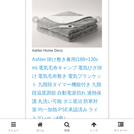
Ashler Home Deco
Ashler 掛け敷き兼用(188×130c
m) 電気毛布キャンプ 電気ひざ掛
け 電気毛布敷き 電気ブランケッ
ト 九階段タイマー機能付き 九階
段温度調節 自動電源切れ 過熱保
護 丸洗い可能 ダニ退治 防寒対
策 均一加熱 PSE承認済み ライ
トグレー（4色）
JP-ASL-DRT-2025
メニュー
ホーム
検索
トップ
サイドバー