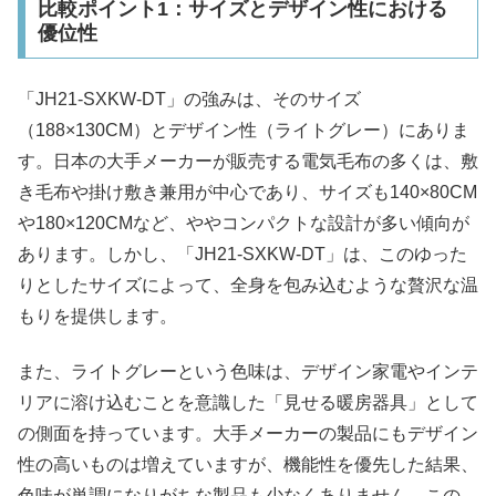
比較ポイント1：サイズとデザイン性における
優位性
「JH21-SXKW-DT」の強みは、そのサイズ
（188×130CM）とデザイン性（ライトグレー）にありま
す。日本の大手メーカーが販売する電気毛布の多くは、敷
き毛布や掛け敷き兼用が中心であり、サイズも140×80CM
や180×120CMなど、ややコンパクトな設計が多い傾向が
あります。しかし、「JH21-SXKW-DT」は、このゆった
りとしたサイズによって、全身を包み込むような贅沢な温
もりを提供します。
また、ライトグレーという色味は、デザイン家電やインテ
リアに溶け込むことを意識した「見せる暖房器具」として
の側面を持っています。大手メーカーの製品にもデザイン
性の高いものは増えていますが、機能性を優先した結果、
色味が単調になりがちな製品も少なくありません。この