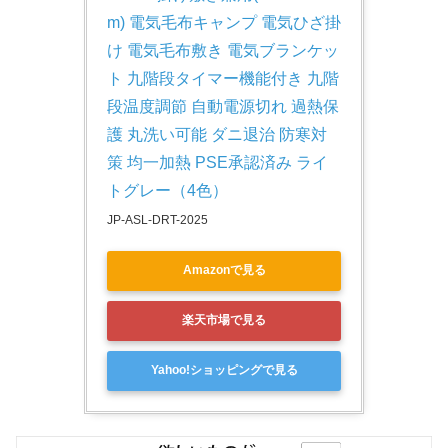
m) 電気毛布キャンプ 電気ひざ掛
け 電気毛布敷き 電気ブランケッ
ト 九階段タイマー機能付き 九階
段温度調節 自動電源切れ 過熱保
護 丸洗い可能 ダニ退治 防寒対
策 均一加熱 PSE承認済み ライ
トグレー（4色）
JP-ASL-DRT-2025
Amazonで見る
楽天市場で見る
Yahoo!ショッピングで見る