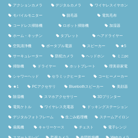
アクションカメラ
デジタルカメラ
ワイヤレスイヤホン
モバイルモニター
脱毛器
電気毛布
コードレス掃除機
ロボット掃除機
加湿器
ホーム・キッチン
タブレット
ヘアドライヤー
空気清浄機
ポータブル電源
スピーカー
★5
サーキュレーター
防犯カメラ
ヘッドホン
ミニpc
掃除機
ドライヤー
ホットプレート
理美容家電
シャワーヘッド
セラミックヒーター
コーヒーメーカー
★1
PCアクセサリ
Bluetoothスピーカー
美顔器
除湿機
スマホアクセサリー
3Dプリンター
電気ケトル
ワイヤレス充電器
ドッキングステーション
デジタルフォトフレーム
生ごみ処理機
スチームアイロン
扇風機
キャリーケース
チェスト
電子レンジ
スマートテレビ
監視カメラ
布団乾燥機
Webカメラ