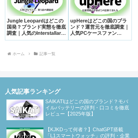
Jungle Leopardはどこの
upHereはどこの国のブラ
国発？ブランド実態を徹底
ンド？運営元を徹底調査｜
調査｜人気のInterstallar-
人気PCケースファン
V2 CPUパソコンファンも
CMUA02KC3-JPもチェッ
紹介
ク
ホーム
記事一覧
人気記事ランキング
SAIKATIはどこの国のブランド？モバ
イルバッテリーの評判・口コミを徹底
レビュー【2025年版】
【KJKDって何者？】ChatGPT搭載
「L1スマートウォッチ」の評判・企業