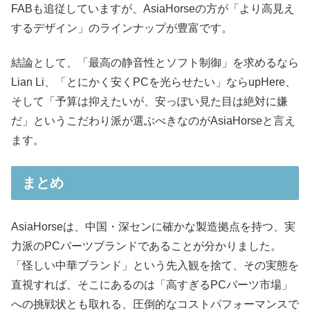
FABも追従していますが、AsiaHorseの方が「より高見え
するデザイン」のラインナップが豊富です。
結論として、「最高の静音性とソフト制御」を求めるなら
Lian Li、「とにかく安くPCを光らせたい」ならupHere、
そして「予算は抑えたいが、安っぽい見た目は絶対に嫌
だ」というこだわり派が選ぶべきなのがAsiaHorseと言え
ます。
まとめ
AsiaHorseは、中国・深センに確かな製造拠点を持つ、実
力派のPCパーツブランドであることが分かりました。
「怪しい中華ブランド」という先入観を捨て、その実態を
直視すれば、そこにあるのは「高すぎるPCパーツ市場」
への挑戦状とも取れる、圧倒的なコストパフォーマンスで