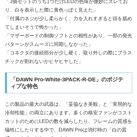
「3個セットのうち1つだけLEDの色味が微妙にズレてお
り、白を表示した際に黄色っぽく見えた」
「付属のネジが少し柔らかく、力を入れすぎると頭を舐め
てしまいそうで怖かった」
「マザーボードの制御ソフトとの相性があり、一部の発光
パターンがスムーズに同期しなかった」
「コネクタの接続部分が少し硬く、取り外しの際にプラス
チックが割れないかヒヤヒヤした」
「DAWN Pro-White-3PACK-R-DE」のポジテ
ィブな特色
この製品の最大の武器は、「妥協なき美観」と「実用的な
冷却性能」の両立にあります。多くの格安ファンがコスト
カットのためにLEDの数を減らしたり、フレームの質感を
犠牲にしたりする中で、DAWN Proは消灯時の「白の質