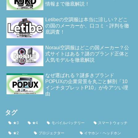
情報まで徹底解説！
Letibeの空調服は本当に涼しい？どこ
の国のメーカーか、口コミ・評判を徹
底調査！
Noraui空調服はどこの国メーカー？公
式サイトはある？謎のブランド正体と
人気モデルを徹底解説
なぜ選ばれる？謎多きブランド
POPUXの企業背景を丸ごと解剖「10
インチタブレットP10」が今アツい理
由
タグ
★3
★4
モバイルバッテリー
スマートウォッチ
★2
プロジェクター
イヤホン・ヘッドホン