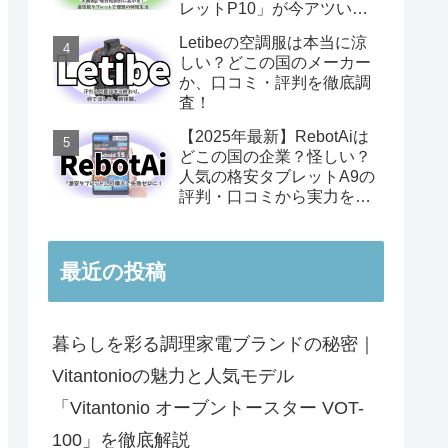
レットP10」が今アツい理
由
Letibeの空調服は本当に涼
しい？どこの国のメーカー
か、口コミ・評判を徹底調
査！
【2025年最新】RebotAiは
どこの国の企業？怪しい？
人気の格安タブレットA9の
評判・口コミから実力を徹
底レビュー
最近の投稿
暮らしを彩る調理家電ブランドの秘密｜
Vitantonioの魅力と人気モデル
「Vitantonio オーブントースター VOT-
100」を徹底解説