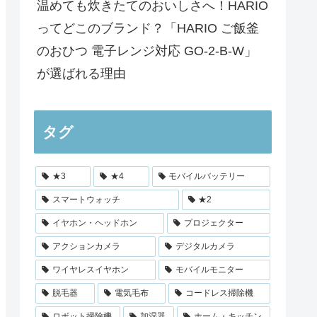
温めても炊きたてのおいしさへ！HARIO
ってどこのブランド？「HARIO ご飯釜
のおひつ 電子レンジ対応 GO-2-B-W」
が選ばれる理由
タグ
★3
★4
モバイルバッテリー
スマートウォッチ
★2
イヤホン・ヘッドホン
プロジェクター
アクションカメラ
デジタルカメラ
ワイヤレスイヤホン
モバイルモニター
脱毛器
電気毛布
コードレス掃除機
ロボット掃除機
加湿器
ホーム・キッチン