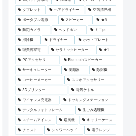
タブレット
ヘアドライヤー
空気清浄機
ポータブル電源
スピーカー
★5
防犯カメラ
ヘッドホン
ミニpc
掃除機
ドライヤー
ホットプレート
理美容家電
セラミックヒーター
★1
PCアクセサリ
Bluetoothスピーカー
サーキュレーター
美顔器
除湿機
コーヒーメーカー
スマホアクセサリー
3Dプリンター
電気ケトル
ワイヤレス充電器
ドッキングステーション
デジタルフォトフレーム
生ごみ処理機
スチームアイロン
扇風機
キャリーケース
チェスト
シャワーヘッド
電子レンジ