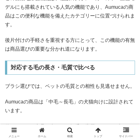
デルにも搭載されている人気の機能であり、Aumucaの商
品はこの便利な機能を備えたカテゴリーに位置づけられま
す。
後片付けの手軽さを重視する方にとって、この機能の有無
は商品選びの重要な分かれ道になります。
対応する毛の長さ・毛質で比べる
ブラシ選びでは、ペットの毛質との相性も見逃せません。
Aumucaの商品は「中毛～長毛」の犬猫向けに設計されて
います。
他メーカーの商品の中には、短毛種専用のラバーブラシ
や、長毛種のもつれ取りに特化したコーム型など、毛質ご
メニュー
ホーム
検索
トップ
サイドバー