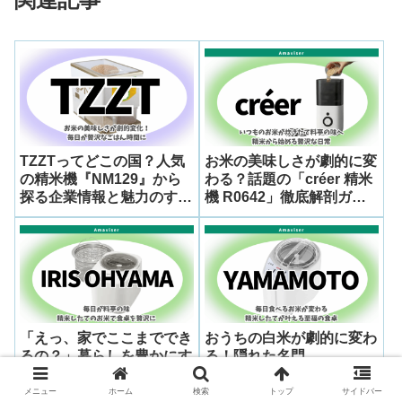
TZZTってどこの国？人気
お米の美味しさが劇的に変
の精米機『NM129』から
わる？話題の「créer 精米
探る企業情報と魅力のすべ
機 R0642」徹底解剖ガイ
て
ド
「えっ、家でここまででき
おうちの白米が劇的に変わ
るの？」暮らしを豊かにす
る！隠れた名門
る「IRIS OHYAMA 精米機
「YAMAMOTO」の企業哲
RCI-C5-C」の底力
学と「MB-RC52W 精米
メニュー
ホーム
検索
トップ
サイドバー