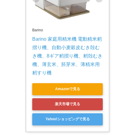
Barino
Barino 家庭用精米機 電動精米籾
摺り機、自動小麦穀皮むき殻む
き機、8ギア籾摺り機、籾殻むき
機、薄玄米、胚芽米、薄精米用
籾すり機
Amazonで見る
楽天市場で見る
Yahoo!ショッピングで見る