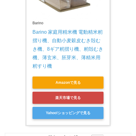
Barino
Barino 家庭用精米機 電動精米籾
摺り機、自動小麦穀皮むき殻む
き機、8ギア籾摺り機、籾殻むき
機、薄玄米、胚芽米、薄精米用
籾すり機
Amazonで見る
楽天市場で見る
Yahoo!ショッピングで見る