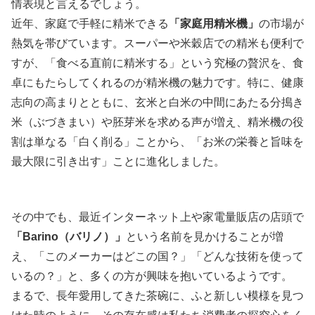
情表現と言えるでしょう。
近年、家庭で手軽に精米できる
「家庭用精米機」
の市場が
熱気を帯びています。スーパーや米穀店での精米も便利で
すが、「食べる直前に精米する」という究極の贅沢を、食
卓にもたらしてくれるのが精米機の魅力です。特に、健康
志向の高まりとともに、玄米と白米の中間にあたる分搗き
米（ぶづきまい）や胚芽米を求める声が増え、精米機の役
割は単なる「白く削る」ことから、「お米の栄養と旨味を
最大限に引き出す」ことに進化しました。
その中でも、最近インターネット上や家電量販店の店頭で
「Barino（バリノ）」
という名前を見かけることが増
え、「このメーカーはどこの国？」「どんな技術を使って
いるの？」と、多くの方が興味を抱いているようです。
まるで、長年愛用してきた茶碗に、ふと新しい模様を見つ