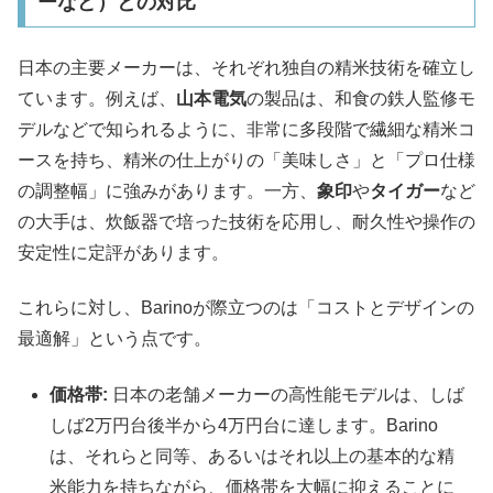
ーなど）との対比
日本の主要メーカーは、それぞれ独自の精米技術を確立し
ています。例えば、
山本電気
の製品は、和食の鉄人監修モ
デルなどで知られるように、非常に多段階で繊細な精米コ
ースを持ち、精米の仕上がりの「美味しさ」と「プロ仕様
の調整幅」に強みがあります。一方、
象印
や
タイガー
など
の大手は、炊飯器で培った技術を応用し、耐久性や操作の
安定性に定評があります。
これらに対し、Barinoが際立つのは「コストとデザインの
最適解」という点です。
価格帯:
日本の老舗メーカーの高性能モデルは、しば
しば2万円台後半から4万円台に達します。Barino
は、それらと同等、あるいはそれ以上の基本的な精
米能力を持ちながら、価格帯を大幅に抑えることに