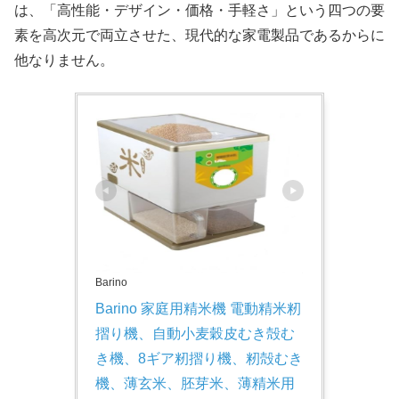
は、「高性能・デザイン・価格・手軽さ」という四つの要
素を高次元で両立させた、現代的な家電製品であるからに
他なりません。
Barino
Barino 家庭用精米機 電動精米籾
摺り機、自動小麦穀皮むき殻む
き機、8ギア籾摺り機、籾殻むき
機、薄玄米、胚芽米、薄精米用