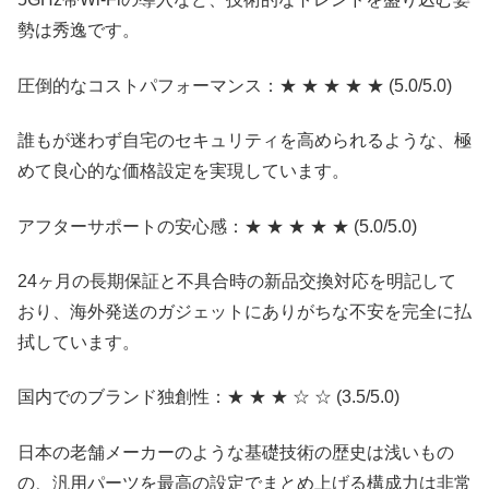
勢は秀逸です。
圧倒的なコストパフォーマンス：★ ★ ★ ★ ★ (5.0/5.0)
誰もが迷わず自宅のセキュリティを高められるような、極
めて良心的な価格設定を実現しています。
アフターサポートの安心感：★ ★ ★ ★ ★ (5.0/5.0)
24ヶ月の長期保証と不具合時の新品交換対応を明記して
おり、海外発送のガジェットにありがちな不安を完全に払
拭しています。
国内でのブランド独創性：★ ★ ★ ☆ ☆ (3.5/5.0)
日本の老舗メーカーのような基礎技術の歴史は浅いもの
の、汎用パーツを最高の設定でまとめ上げる構成力は非常