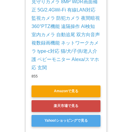
見守りカメラ 8MP WDR画面補
正 5G/2.4GWi-Fi 有線LAN対応 
監視カメラ 防犯カメラ 夜間暗視 
360°PTZ機能 遠隔操作 AI検知 
室内カメラ 自動追尾 双方向音声 
複数録画機能 ネットワークカメ
ラ type-c対応 猫/犬/子供/老人介
護 ベビーモニター Alexa/スマホ
応 玄関
855
Amazonで見る
楽天市場で見る
Yahoo!ショッピングで見る