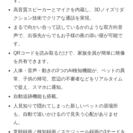
す。
高音質スピーカーとマイクを内蔵し、3Dノイズリダ
クション技術でクリアな通話を実現。
まるで向かい合って話しているかのような双方向音
声で、出張先からでもお子様の夜の添い寝が可能で
す。
QRコードを読み取るだけで、家族全員が簡単に映像
を共有できます。
人体・音声・動きの3つのAI検知機能が、ペットの異
常、子供の帰宅、窓辺の不審者などをリアルタイム
で捉え、スマホに通知。
自動追跡機能も搭載。
人見知りで隠れてしまった新しいペットの居場所
も、自動で追いかけるので見失う心配がありませ
ん。
常時録画／検知録画／スケジュール録画の3モードを