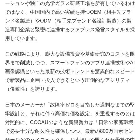
ーションや独自の光学ガラス研磨工場を所有しているわけ
ではなく、中国国内で高い実績を持つOEM（相手先ブラ
ンド名製造）やODM（相手先ブランド名設計製造）の製
造専門企業と緊密に連携するファブレス経営スタイルを採
用しています。
この戦略により、膨大な設備投資や基礎研究のコストを限
界まで削減しつつ、スマートフォンのアプリ連携技術やAI
画像認識といった最新の技術トレンドを驚異的なスピード
で新製品に企画・投入できるという圧倒的なアジリティ
（俊敏性）を誇ります。
日本のメーカーが「故障率ゼロを目指した過剰なまでの堅
牢設計と、それに伴う高価な価格設定」を重視するのとは
対照的に、COOAUのような新興勢力は「日常の家庭環境
で必要十分な耐久性を確保しつつ、最新の800万画素セン
サーなどのハイスペックを、お小遣いや限られた予算の中