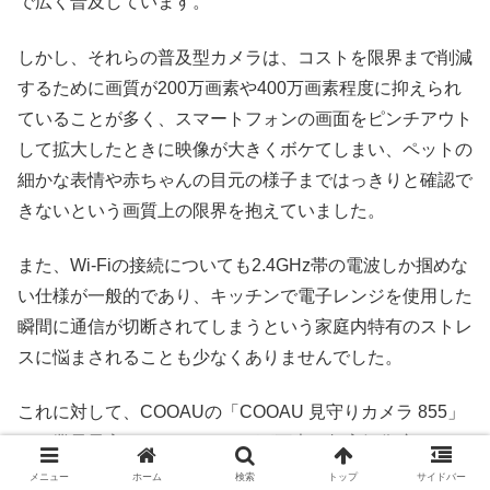
で広く普及しています。
しかし、それらの普及型カメラは、コストを限界まで削減
するために画質が200万画素や400万画素程度に抑えられ
ていることが多く、スマートフォンの画面をピンチアウト
して拡大したときに映像が大きくボケてしまい、ペットの
細かな表情や赤ちゃんの目元の様子まではっきりと確認で
きないという画質上の限界を抱えていました。
また、Wi-Fiの接続についても2.4GHz帯の電波しか掴めな
い仕様が一般的であり、キッチンで電子レンジを使用した
瞬間に通信が切断されてしまうという家庭内特有のストレ
スに悩まされることも少なくありませんでした。
これに対して、COOAUの「COOAU 見守りカメラ 855」
は、業界最高クラスである800万画素の超高解像度センサ
ーを惜しげもなく投入しており、8倍のデジタルズームを
メニュー
ホーム
検索
トップ
サイドバー