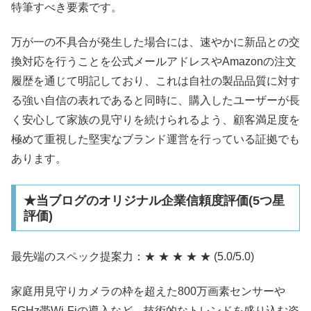
特筆すべき要素です。
万が一の不具合が発生した場合には、速やかに新品との交
換対応を行うことを公式メールアドレスやAmazonの注文
履歴を通じて明記しており、これは自社の製品品質に対す
る強い自信の表れであると同時に、購入したユーザーが長
く安心して家族の見守りを続けられるよう、顧客満足度を
極めて重視した堅実なブランド運営を行っている証拠でも
あります。
★当ブログのオリジナル企業信頼度評価(5つ星
評価)
最先端のスペック提案力：★ ★ ★ ★ ★ (5.0/5.0)
家庭用見守りカメラの枠を超えた800万画素センサーや
5GHz帯Wi-Fiの導入など、技術的なトレンドを盛り込む姿