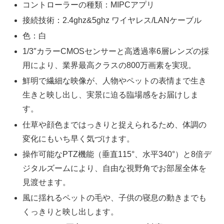
コントローラーの種類：MIPCアプリ
接続技術：2.4ghz&5ghz ワイヤレス/LANケーブル
色：白
1/3″カラーCMOSセンサーと高透過率6層レンズの採
用により、業界最高クラスの800万画素を実現。
鮮明で繊細な映像が、人物やペットの表情まで生き
生きと映し出し、実景に迫る臨場感をお届けしま
す。
仕草や顔色まではっきりと捉えられるため、体調の
変化にもいち早く気づけます。
操作可能なPTZ機能（垂直115°、水平340°）と8倍デ
ジタルズームにより、自由な視野角でお部屋全体を
見渡せます。
風に揺れるペットの毛や、子供の寝息の動きまでも
くっきりと映し出します。