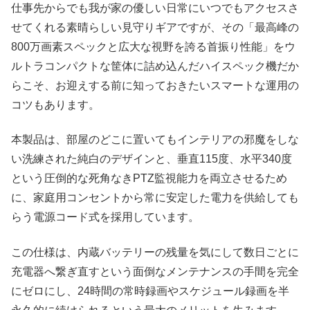
仕事先からでも我が家の優しい日常にいつでもアクセスさ
せてくれる素晴らしい見守りギアですが、その「最高峰の
800万画素スペックと広大な視野を誇る首振り性能」をウ
ルトラコンパクトな筐体に詰め込んだハイスペック機だか
らこそ、お迎えする前に知っておきたいスマートな運用の
コツもあります。
本製品は、部屋のどこに置いてもインテリアの邪魔をしな
い洗練された純白のデザインと、垂直115度、水平340度
という圧倒的な死角なきPTZ監視能力を両立させるため
に、家庭用コンセントから常に安定した電力を供給しても
らう電源コード式を採用しています。
この仕様は、内蔵バッテリーの残量を気にして数日ごとに
充電器へ繋ぎ直すという面倒なメンテナンスの手間を完全
にゼロにし、24時間の常時録画やスケジュール録画を半