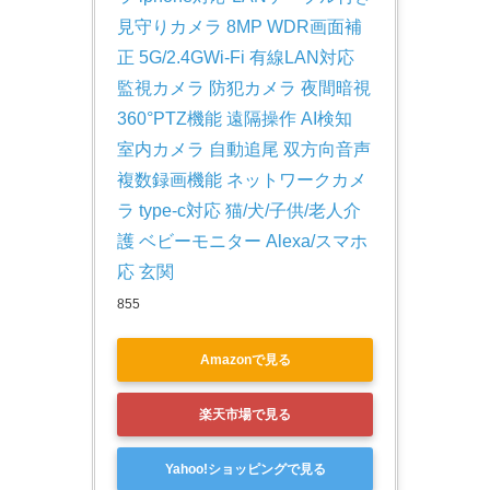
見守りカメラ 8MP WDR画面補
正 5G/2.4GWi-Fi 有線LAN対応 
監視カメラ 防犯カメラ 夜間暗視 
360°PTZ機能 遠隔操作 AI検知 
室内カメラ 自動追尾 双方向音声 
複数録画機能 ネットワークカメ
ラ type-c対応 猫/犬/子供/老人介
護 ベビーモニター Alexa/スマホ
応 玄関
855
Amazonで見る
楽天市場で見る
Yahoo!ショッピングで見る