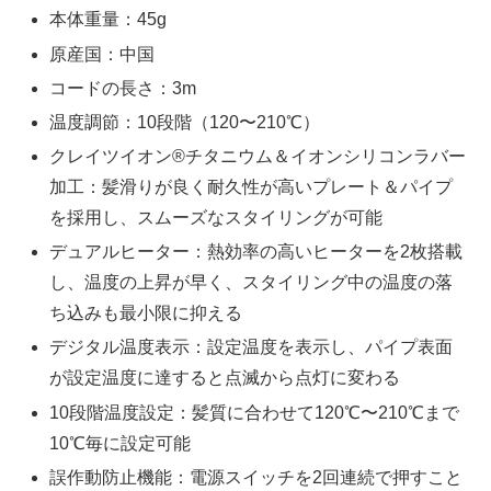
本体重量：45g
原産国：中国
コードの長さ：3m
温度調節：10段階（120〜210℃）
クレイツイオン®チタニウム＆イオンシリコンラバー
加工：髪滑りが良く耐久性が高いプレート＆パイプ
を採用し、スムーズなスタイリングが可能
デュアルヒーター：熱効率の高いヒーターを2枚搭載
し、温度の上昇が早く、スタイリング中の温度の落
ち込みも最小限に抑える
デジタル温度表示：設定温度を表示し、パイプ表面
が設定温度に達すると点滅から点灯に変わる
10段階温度設定：髪質に合わせて120℃〜210℃まで
10℃毎に設定可能
誤作動防止機能：電源スイッチを2回連続で押すこと