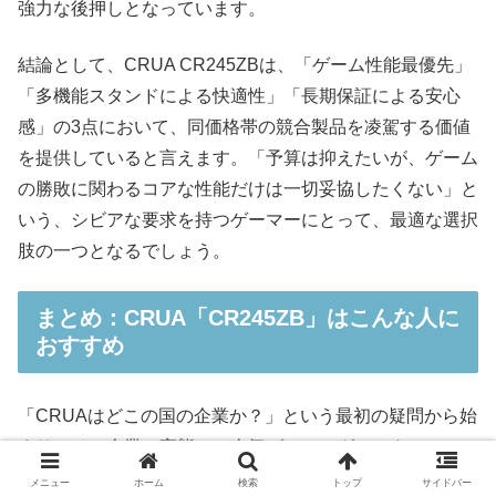
強力な後押しとなっています。
結論として、CRUA CR245ZBは、「ゲーム性能最優先」
「多機能スタンドによる快適性」「長期保証による安心
感」の3点において、同価格帯の競合製品を凌駕する価値
を提供していると言えます。「予算は抑えたいが、ゲーム
の勝敗に関わるコアな性能だけは一切妥協したくない」と
いう、シビアな要求を持つゲーマーにとって、最適な選択
肢の一つとなるでしょう。
まとめ：CRUA「CR245ZB」はこんな人に
おすすめ
「CRUAはどこの国の企業か？」という最初の疑問から始
まり、その企業の実態と、人気ゲーミングモニター
「CR245ZB」の性能を深く掘り下げてきました。CRUA
メニュー
ホーム
検索
トップ
サイドバー