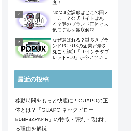
査！
Noraui空調服はどこの国メ
ーカー？公式サイトはあ
る？謎のブランド正体と人
気モデルを徹底解説
なぜ選ばれる？謎多きブラ
ンドPOPUXの企業背景を
丸ごと解剖「10インチタブ
レットP10」が今アツい理
由
最近の投稿
移動時間をもっと快適に！GUAPOの正
体とは？「GUAPO ネックピロー
B0BF8ZPN4R」の特徴・評判・選ばれ
る理由を解説