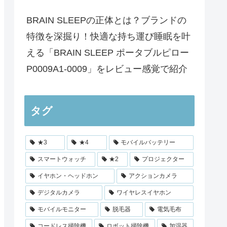
BRAIN SLEEPの正体とは？ブランドの
特徴を深掘り！快適な持ち運び睡眠を叶
える「BRAIN SLEEP ポータブルピロー
P0009A1-0009」をレビュー感覚で紹介
タグ
★3
★4
モバイルバッテリー
スマートウォッチ
★2
プロジェクター
イヤホン・ヘッドホン
アクションカメラ
デジタルカメラ
ワイヤレスイヤホン
モバイルモニター
脱毛器
電気毛布
コードレス掃除機
ロボット掃除機
加湿器