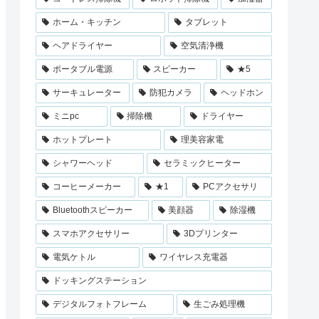
ホーム・キッチン
タブレット
ヘアドライヤー
空気清浄機
ポータブル電源
スピーカー
★5
サーキュレーター
防犯カメラ
ヘッドホン
ミニpc
掃除機
ドライヤー
ホットプレート
理美容家電
シャワーヘッド
セラミックヒーター
コーヒーメーカー
★1
PCアクセサリ
Bluetoothスピーカー
美顔器
除湿機
スマホアクセサリー
3Dプリンター
電気ケトル
ワイヤレス充電器
ドッキングステーション
デジタルフォトフレーム
生ごみ処理機