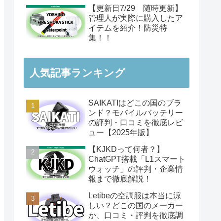
【更新日7/29 随時更新】
管理人が実際に購入したア
イテムを紹介！防災特
集！！
人気記事ランキング
SAIKATIはどこの国のブラ
ンド？モバイルバッテリー
の評判・口コミを徹底レビ
ュー【2025年版】
【KJKDって何者？】
ChatGPT搭載「L1スマート
ウォッチ」の評判・企業情
報まで徹底解説！
Letibeの空調服は本当に涼
しい？どこの国のメーカー
か、口コミ・評判を徹底調