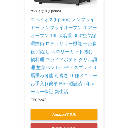
エペイオス(Epeios)
エペイオス(Epeios) ノンフライ
ヤー ノンフライオーブン エアー
オーブン 14L 大容量 360°空気循
環技術 ロティサリー機能 一台多
役 油なし カロリーカット 揚げ
物料理 フライドポテト グリル調
理 惣菜パン LEDディスプレイ 3
層重ね可能 可視窓 16種メニュー 
お手入れ簡単 PSE認証済 1年メ
ーカー保証 新生活
EPCP247
Amazonで見る