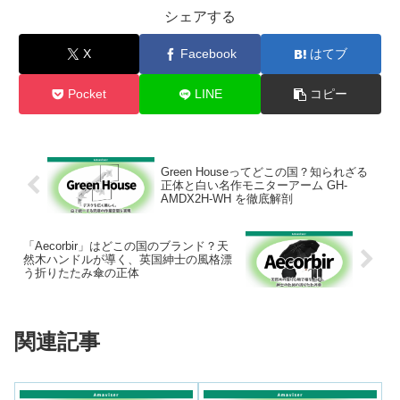
シェアする
X
Facebook
はてブ
Pocket
LINE
コピー
Green Houseってどこの国？知られざる
正体と白い名作モニターアーム GH-
AMDX2H-WH を徹底解剖
「Aecorbir」はどこの国のブランド？天
然木ハンドルが導く、英国紳士の風格漂
う折りたたみ傘の正体
関連記事