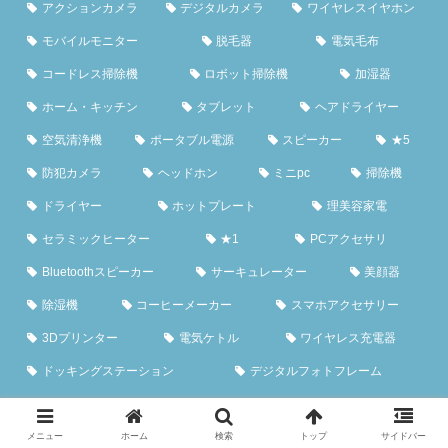
アクションカメラ
デジタルカメラ
ワイヤレスイヤホン
モバイルモニター
脱毛器
電気毛布
コードレス掃除機
ロボット掃除機
加湿器
ホーム・キッチン
タブレット
ヘアドライヤー
空気清浄機
ポータブル電源
スピーカー
★5
防犯カメラ
ヘッドホン
ミニpc
掃除機
ドライヤー
ホットプレート
理美容家電
セラミックヒーター
★1
PCアクセサリ
Bluetoothスピーカー
サーキュレーター
美顔器
除湿機
コーヒーメーカー
スマホアクセサリー
3Dプリンター
電気ケトル
ワイヤレス充電器
ドッキングステーション
デジタルフォトフレーム
生ごみ処理機
スチームアイロン
扇風機
キャリーケース
チェスト
シャワーヘッド
メニュー
ホーム
検索
トップ
サイドバー