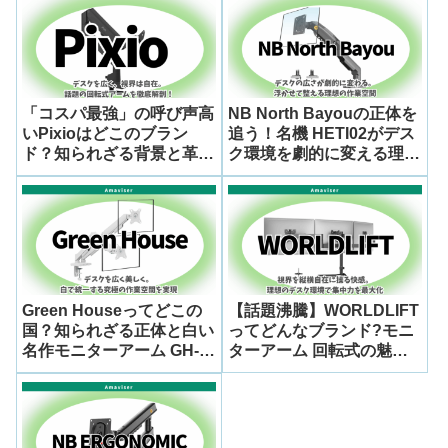
「コスパ最強」の呼び声高
NB North Bayouの正体を
いPixioはどこのブラン
追う！名機 HETI02がデス
ド？知られざる背景と革新
ク環境を劇的に変える理由
的な回転式モニターアーム
を検証
の魅力を徹底解剖！
Green Houseってどこの
【話題沸騰】WORLDLIFT
国？知られざる正体と白い
ってどんなブランド?モニ
名作モニターアーム GH-
ターアーム 回転式の魅力
AMDX2H-WH を徹底解剖
と企業の全貌に迫る