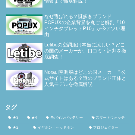
情報まで徹底解説！
なぜ選ばれる？謎多きブランド
POPUXの企業背景を丸ごと解剖「10
インチタブレットP10」が今アツい理
由
Letibeの空調服は本当に涼しい？どこ
の国のメーカーか、口コミ・評判を徹
底調査！
Noraui空調服はどこの国メーカー？公
式サイトはある？謎のブランド正体と
人気モデルを徹底解説
タグ
★3
★4
モバイルバッテリー
スマートウォッチ
★2
イヤホン・ヘッドホン
プロジェクター