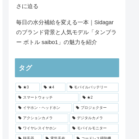
さに迫る
毎日の水分補給を変える一本｜Sidagar
のブランド背景と人気モデル「タンブラ
ー ボトル saibo1」の魅力を紹介
タグ
★3
★4
モバイルバッテリー
スマートウォッチ
★2
イヤホン・ヘッドホン
プロジェクター
アクションカメラ
デジタルカメラ
ワイヤレスイヤホン
モバイルモニター
脱毛器
電気毛布
コードレス掃除機