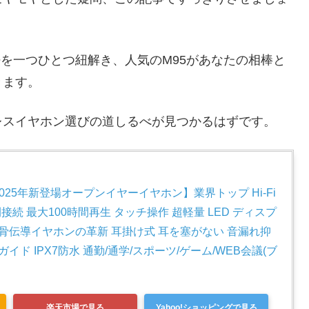
の秘密を一つひとつ紐解き、人気のM95があなたの相棒と
きます。
レスイヤホン選びの道しるべが見つかるはずです。
25年新登場オープンイヤーイヤホン】業界トップ Hi-Fi
49 瞬間接続 最大100時間再生 タッチ操作 超軽量 LED ディスプ
 骨伝導イヤホンの革新 耳掛け式 耳を塞がない 音漏れ抑
イド IPX7防水 通勤/通学/スポーツ/ゲーム/WEB会議(ブ
楽天市場で見る
Yahoo!ショッピングで見る