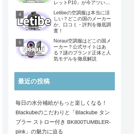
レットP10」が今アツい理
由
Letibeの空調服は本当に涼
しい？どこの国のメーカー
か、口コミ・評判を徹底調
査！
Noraui空調服はどこの国メ
ーカー？公式サイトはあ
る？謎のブランド正体と人
気モデルを徹底解説
最近の投稿
毎日の水分補給がもっと楽しくなる！
Blackubeのこだわりと「Blackube タン
ブラー ストロー付き BK800TUMBLER-
pink」の魅力に迫る