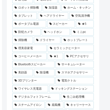
ロボット掃除機
加湿器
ホーム・キッチン
タブレット
ヘアドライヤー
空気清浄機
ポータブル電源
スピーカー
★5
防犯カメラ
ヘッドホン
ミニpc
掃除機
ドライヤー
ホットプレート
理美容家電
セラミックヒーター
コーヒーメーカー
★1
PCアクセサリ
Bluetoothスピーカー
サーキュレーター
美顔器
除湿機
スマホアクセサリー
3Dプリンター
電気ケトル
ワイヤレス充電器
ドッキングステーション
デジタルフォトフレーム
生ごみ処理機
スチームアイロン
扇風機
キャリーケース