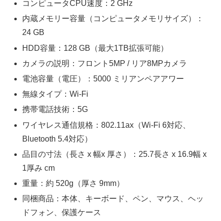
コンピュータCPU速度：2 GHz
内蔵メモリー容量（コンピュータメモリサイズ）：
24 GB
HDD容量：128 GB（最大1TB拡張可能）
カメラの説明：フロント5MP / リア8MPカメラ
電池容量（電圧）：5000 ミリアンペアアワー
無線タイプ：Wi-Fi
携帯電話技術：5G
ワイヤレス通信規格：802.11ax（Wi-Fi 6対応、
Bluetooth 5.4対応）
品目の寸法（長さ x 幅x 厚さ）：25.7長さ x 16.9幅 x
1厚み cm
重量：約 520g（厚さ 9mm）
同梱商品：本体、キーボード、ペン、マウス、ヘッ
ドフォン、保護ケース