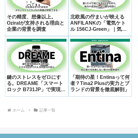
その精度、想像以上。
北欧風の佇まいが映える
Oziralが支持される理由と
ANFILANKの「電気ケト
企業の背景を調査
ル 156CJ-Green」｜気に
なるブランドの素顔と評判
をまるごと解説
鍵のストレスをゼロにす
「期待の星！Entinaって何
る。DREAME「スマート
者？Tina2 Plusの実力とブ
ロック B731JP」で実現す
ランドの背景を徹底解剖」
る次世代の玄関セキュリテ
ィ
ホーム
記事一覧