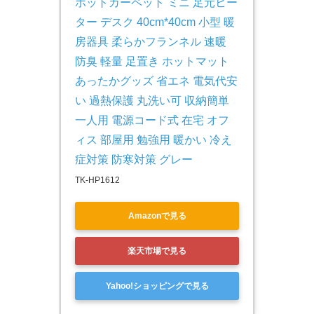
ホットカーペット ミニ 足元ヒー
ター デスク 40cm*40cm 小型 暖
房器具 柔らかフランネル 速暖 
防臭 軽量 足置き ホットマット 
あったかグッズ 省エネ 電気代安
い 過熱保護 丸洗い可 収納簡単 
一人用 電源コード式 在宅 オフ
ィス 部屋用 勉強用 暖かい 冷え
症対策 防寒対策 グレー
TK-HP1612
Amazonで見る
楽天市場で見る
Yahoo!ショッピングで見る