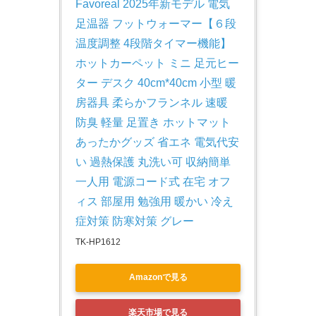
Favoreal 2025年新モデル 電気
足温器 フットウォーマー【６段
温度調整 4段階タイマー機能】
ホットカーペット ミニ 足元ヒー
ター デスク 40cm*40cm 小型 暖
房器具 柔らかフランネル 速暖 
防臭 軽量 足置き ホットマット 
あったかグッズ 省エネ 電気代安
い 過熱保護 丸洗い可 収納簡単 
一人用 電源コード式 在宅 オフ
ィス 部屋用 勉強用 暖かい 冷え
症対策 防寒対策 グレー
TK-HP1612
Amazonで見る
楽天市場で見る