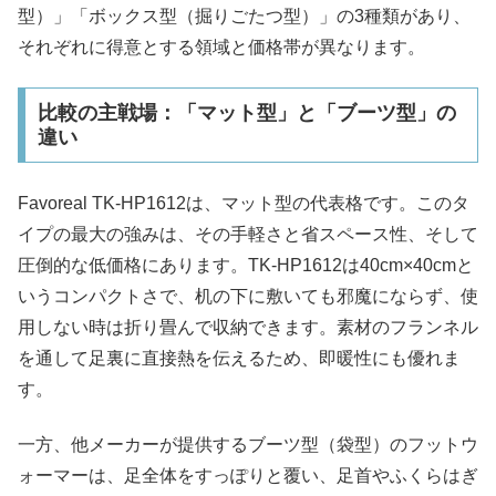
型）」「ボックス型（掘りごたつ型）」の3種類があり、
それぞれに得意とする領域と価格帯が異なります。
比較の主戦場：「マット型」と「ブーツ型」の
違い
Favoreal TK-HP1612は、マット型の代表格です。このタ
イプの最大の強みは、その手軽さと省スペース性、そして
圧倒的な低価格にあります。TK-HP1612は40cm×40cmと
いうコンパクトさで、机の下に敷いても邪魔にならず、使
用しない時は折り畳んで収納できます。素材のフランネル
を通して足裏に直接熱を伝えるため、即暖性にも優れま
す。
一方、他メーカーが提供するブーツ型（袋型）のフットウ
ォーマーは、足全体をすっぽりと覆い、足首やふくらはぎ