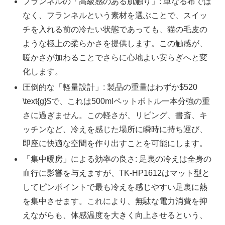
フランネルの「高級感のある肌触り」: 単なる布では
なく、フランネルという素材を選ぶことで、スイッ
チを入れる前の冷たい状態であっても、猫の毛皮の
ような極上の柔らかさを提供します。この触感が、
暖かさが加わることでさらに心地よい安らぎへと変
化します。
圧倒的な「軽量設計」: 製品の重量はわずか$520
\text{g}$で、これは500mlペットボトル一本分強の重
さに過ぎません。この軽さが、リビング、書斎、キ
ッチンなど、冷えを感じた場所に瞬時に持ち運び、
即座に快適な空間を作り出すことを可能にします。
「集中暖房」による効率の良さ: 足裏の冷えは全身の
血行に影響を与えますが、TK-HP1612はマット型と
してピンポイントで最も冷えを感じやすい足裏に熱
を集中させます。これにより、無駄な電力消費を抑
えながらも、体感温度を大きく向上させるという、