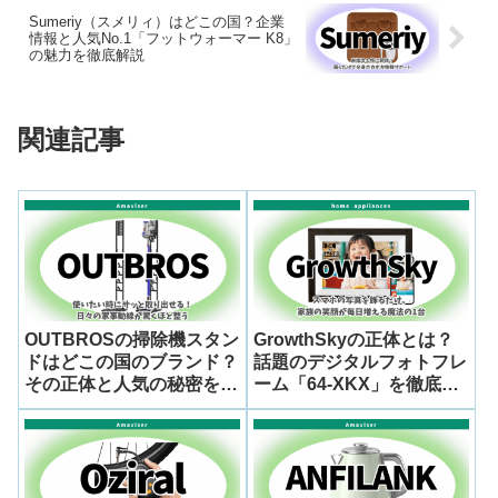
Sumeriy（スメリィ）はどこの国？企業
情報と人気No.1「フットウォーマー K8」
の魅力を徹底解説
関連記事
OUTBROSの掃除機スタン
GrowthSkyの正体とは？
ドはどこの国のブランド？
話題のデジタルフォトフレ
その正体と人気の秘密を徹
ーム「64-XKX」を徹底解
底調査！
剖！謎に包まったブランド
の背景と人気の理由を調査