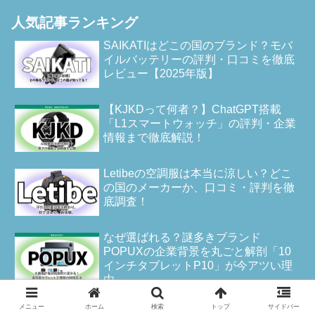
人気記事ランキング
SAIKATIはどこの国のブランド？モバ
イルバッテリーの評判・口コミを徹底
レビュー【2025年版】
【KJKDって何者？】ChatGPT搭載
「L1スマートウォッチ」の評判・企業
情報まで徹底解説！
Letibeの空調服は本当に涼しい？どこ
の国のメーカーか、口コミ・評判を徹
底調査！
なぜ選ばれる？謎多きブランド
POPUXの企業背景を丸ごと解剖「10
インチタブレットP10」が今アツい理
由
Noraui空調服はどこの国メーカー？公
メニュー
ホーム
検索
トップ
サイドバー