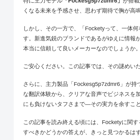
特に主力モデル
「Fockesg5p7zdmr6」
が搭載
くなる未来を予感させ、思わず期待で胸が高
しかし、その一方で、「Focketyって、一
す。新進気鋭のブランドであるがゆえに情報
本当に信頼して良いメーカーなのでしょうか
ご安心ください。この記事では、その謎めい
さらに、主力製品「Fockesg5p7zdmr
な翻訳体験から、クリアな音声でビジネスを加速さ
にも負けないタフさまで―その実力を余すこ
この記事を読み終える頃には、Focketyに
すべきかどうかの答えが、きっと見つかるは