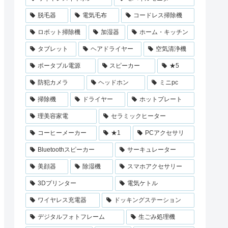
脱毛器
電気毛布
コードレス掃除機
ロボット掃除機
加湿器
ホーム・キッチン
タブレット
ヘアドライヤー
空気清浄機
ポータブル電源
スピーカー
★5
防犯カメラ
ヘッドホン
ミニpc
掃除機
ドライヤー
ホットプレート
理美容家電
セラミックヒーター
コーヒーメーカー
★1
PCアクセサリ
Bluetoothスピーカー
サーキュレーター
美顔器
除湿機
スマホアクセサリー
3Dプリンター
電気ケトル
ワイヤレス充電器
ドッキングステーション
デジタルフォトフレーム
生ごみ処理機