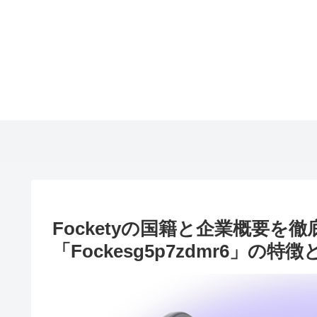
Focketyの国籍と企業概要
「Fockesg5p7zdmr6」の特