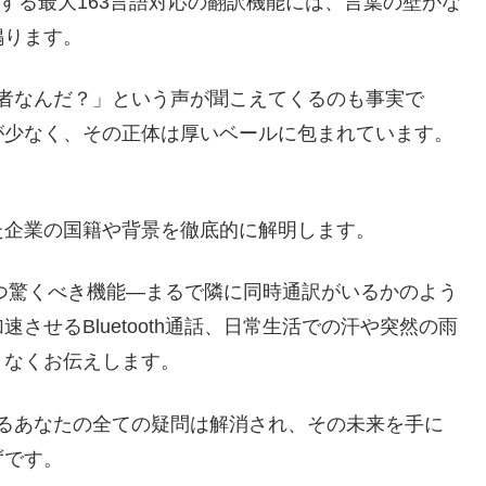
する最大163言語対応の翻訳機能には、言葉の壁がな
鳴ります。
体何者なんだ？」という声が聞こえてくるのも事実で
が少なく、その正体は厚いベールに包まれています。
。
た企業の国籍や背景を徹底的に解明します。
6」が持つ驚くべき機能―まるで隣に同時通訳がいるかのよう
せるBluetooth通話、日常生活での汗や突然の雨
となくお伝えします。
関するあなたの全ての疑問は解消され、その未来を手に
ずです。