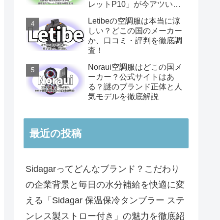
レットP10」が今アツい理
由
Letibeの空調服は本当に涼
しい？どこの国のメーカー
か、口コミ・評判を徹底調
査！
Noraui空調服はどこの国メ
ーカー？公式サイトはあ
る？謎のブランド正体と人
気モデルを徹底解説
最近の投稿
Sidagarってどんなブランド？こだわり
の企業背景と毎日の水分補給を快適に変
える「Sidagar 保温保冷タンブラー ステ
ンレス製ストロー付き」の魅力を徹底紹