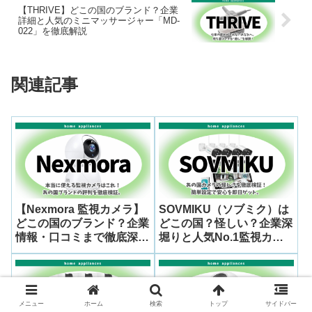
【THRIVE】どこの国のブランド？企業
詳細と人気のミニマッサージャー「MD-
022」を徹底解説
関連記事
【Nexmora 監視カメラ】
SOVMIKU（ソブミク）は
どこの国のブランド？企業
どこの国？怪しい？企業深
情報・口コミまで徹底深堀
堀りと人気No.1監視カメ
り
ラ「SFWK-10V-4HB312-
1T」の徹底レビューと設
定方法
メニュー
ホーム
検索
トップ
サイドバー