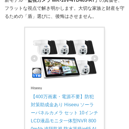
新モデル
「監視カメラ WK-10V-4TD403-AT」
の真価を、
フラットな視点で解き明かします。大切な家族と財産を守
るための「盾」選びに、後悔はさせません。
Hiseeu
【400万画素・電源不要】防犯
対策助成金あり Hiseeu ソーラ
ーパネルカメラ セット 10インチ
LCD液晶モニタ一体型NVR 800
0mAh 遠隔監視 防水等級ip65 AI