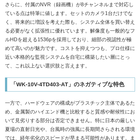
さらに、付属のNVR（録画機）が8チャンネルまで対応し
ている点は特筆に値します。セットのカメラ1台だけでな
く、将来的に増設を考えた際も、システム全体を買い替え
る必要がなく拡張性に優れています。解像度も一般的なフ
ルHDを超える1536pを採用しており、細部の視認性が極
めて高いのが魅力です。コストを抑えつつも、プロ仕様に
近い本格的な監視システムを自宅に構築したい層にとっ
て、これ以上ない選択肢と言えます。
「WK-10V-4TD403-AT」のネガティブな特色
一方で、ハードウェアの構成がプラスチック主体であるた
め、金属製のハイエンド機と比較すると質感や耐候性にお
いて見劣りする部分は否定できません。特に日本の厳しい
夏場の直射日光や、台風時の強風に長期間さらされる環境
では、経年劣化のスピードが早まる可能性があります。ま