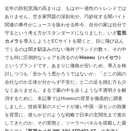
近年の防犯意識の高まりは、もはや一過性のトレンドでは
ありません。空き家問題の深刻化や、巧妙化する闇バイト
関連の事件がニュースを賑わせる昨今、自分の家は自分で
守るという考え方がスタンダードになりました。いざ
監視
カメラ
を導入しようとECサイトを開くと、目に飛び込ん
でくるのは聞き馴染みのない海外ブランドの数々。その中
でも特に圧倒的なシェアを誇るのが
Hiseeu（ハイセウ）
というブランドです。あまりに価格が安いため、導入を検
討しつつも「安かろう悪かろうではないか」「どこの国の
会社なのか正体が分からず不安だ」と二の足を踏む方も少
なくありません。まるで霧の中を歩くような不透明さを解
消するために、本記事ではHiseeuの背景を徹底的に調査
しました。技術革新のスピードが速い中国・深センの熱量
を背景に、彼らがどのような戦略で日本の玄関先まで進出
してきたのか。その実態と、ソーラーパネルを搭載した最