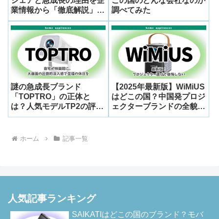
シェアと急成長の理由を企
この国のどんな会社なのか
業情報から「徹底解説」！
調べてみた
人気のプロジェクターも紹
介
謎の急成長ブランド
【2025年最新版】WiMiUS
「TOPTRO」の正体と
はどこの国？中国発プロジ
は？人気モデルTP2の評判
ェクターブランドの全貌と
と徹底解剖ガイド
大人気モデル「P61
PRO」を徹底レビュー！
ホーム
記事一覧
人気記事ランキング
SAIKATIはどこの国のブランド？モバ