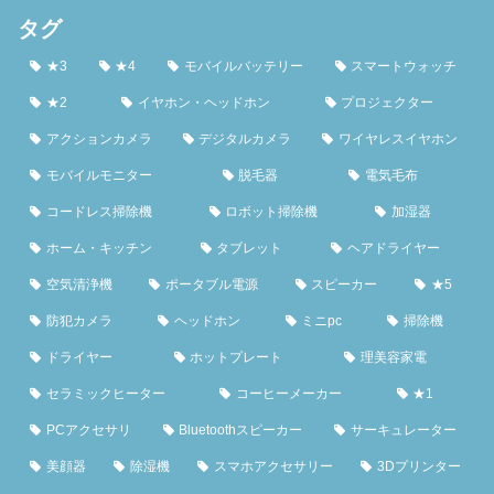
タグ
★3
★4
モバイルバッテリー
スマートウォッチ
★2
イヤホン・ヘッドホン
プロジェクター
アクションカメラ
デジタルカメラ
ワイヤレスイヤホン
モバイルモニター
脱毛器
電気毛布
コードレス掃除機
ロボット掃除機
加湿器
ホーム・キッチン
タブレット
ヘアドライヤー
空気清浄機
ポータブル電源
スピーカー
★5
防犯カメラ
ヘッドホン
ミニpc
掃除機
ドライヤー
ホットプレート
理美容家電
セラミックヒーター
コーヒーメーカー
★1
PCアクセサリ
Bluetoothスピーカー
サーキュレーター
美顔器
除湿機
スマホアクセサリー
3Dプリンター