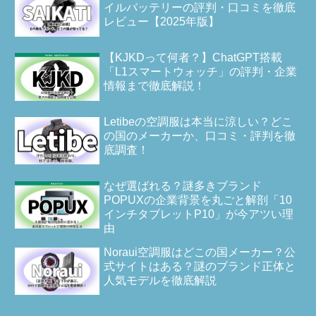
イルバッテリーの評判・口コミを徹底
レビュー【2025年版】
【KJKDって何者？】ChatGPT搭載
「L1スマートウォッチ」の評判・企業
情報まで徹底解説！
Letibeの空調服は本当に涼しい？どこ
の国のメーカーか、口コミ・評判を徹
底調査！
なぜ選ばれる？謎多きブランド
POPUXの企業背景を丸ごと解剖「10
インチタブレットP10」が今アツい理
由
Noraui空調服はどこの国メーカー？公
式サイトはある？謎のブランド正体と
人気モデルを徹底解説