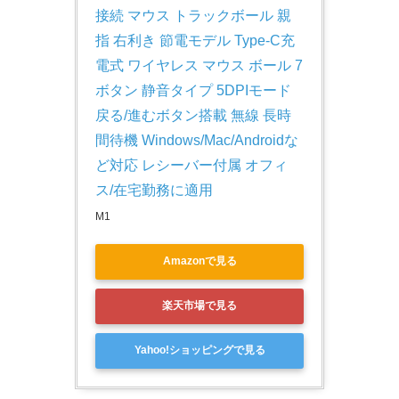
接続 マウス トラックボール 親
指 右利き 節電モデル Type-C充
電式 ワイヤレス マウス ボール 7
ボタン 静音タイプ 5DPIモード 
戻る/進むボタン搭載 無線 長時
間待機 Windows/Mac/Androidな
ど対応 レシーバー付属 オフィ
ス/在宅勤務に適用
M1
Amazonで見る
楽天市場で見る
Yahoo!ショッピングで見る