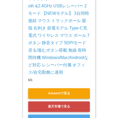
oth &2.4GHz USBレシーバー 2
モード 【NEWモデル】 3台同時
接続 マウス トラックボール 親
指 右利き 節電モデル Type-C充
電式 ワイヤレス マウス ボール 7
ボタン 静音タイプ 5DPIモード 
戻る/進むボタン搭載 無線 長時
間待機 Windows/Mac/Androidな
ど対応 レシーバー付属 オフィ
ス/在宅勤務に適用
M1
Amazonで見る
楽天市場で見る