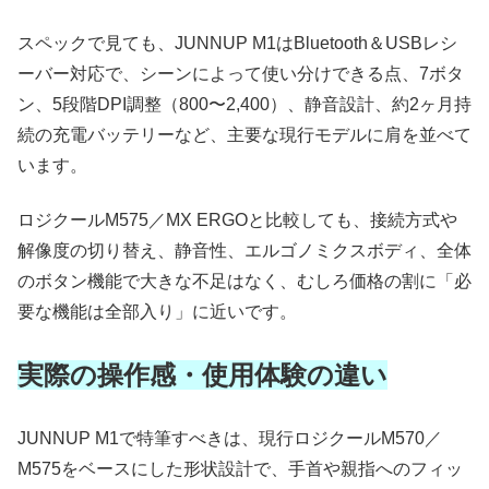
スペックで見ても、JUNNUP M1はBluetooth＆USBレシ
ーバー対応で、シーンによって使い分けできる点、7ボタ
ン、5段階DPI調整（800〜2,400）、静音設計、約2ヶ月持
続の充電バッテリーなど、主要な現行モデルに肩を並べて
います。
ロジクールM575／MX ERGOと比較しても、接続方式や
解像度の切り替え、静音性、エルゴノミクスボディ、全体
のボタン機能で大きな不足はなく、むしろ価格の割に「必
要な機能は全部入り」に近いです。
実際の操作感・使用体験の違い
JUNNUP M1で特筆すべきは、現行ロジクールM570／
M575をベースにした形状設計で、手首や親指へのフィッ