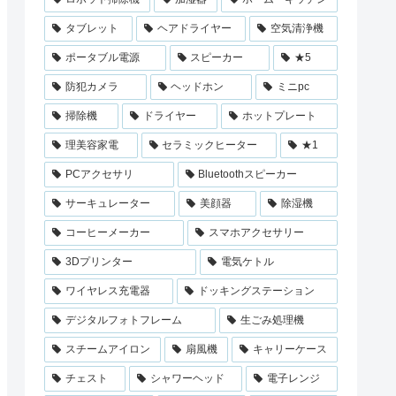
タブレット
ヘアドライヤー
空気清浄機
ポータブル電源
スピーカー
★5
防犯カメラ
ヘッドホン
ミニpc
掃除機
ドライヤー
ホットプレート
理美容家電
セラミックヒーター
★1
PCアクセサリ
Bluetoothスピーカー
サーキュレーター
美顔器
除湿機
コーヒーメーカー
スマホアクセサリー
3Dプリンター
電気ケトル
ワイヤレス充電器
ドッキングステーション
デジタルフォトフレーム
生ごみ処理機
スチームアイロン
扇風機
キャリーケース
チェスト
シャワーヘッド
電子レンジ