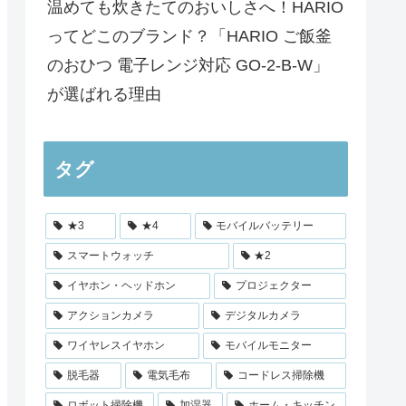
温めても炊きたてのおいしさへ！HARIO
ってどこのブランド？「HARIO ご飯釜
のおひつ 電子レンジ対応 GO-2-B-W」
が選ばれる理由
タグ
★3
★4
モバイルバッテリー
スマートウォッチ
★2
イヤホン・ヘッドホン
プロジェクター
アクションカメラ
デジタルカメラ
ワイヤレスイヤホン
モバイルモニター
脱毛器
電気毛布
コードレス掃除機
ロボット掃除機
加湿器
ホーム・キッチン