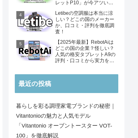
レットP10」が今アツい理
由
Letibeの空調服は本当に涼
しい？どこの国のメーカー
か、口コミ・評判を徹底調
査！
【2025年最新】RebotAiは
どこの国の企業？怪しい？
人気の格安タブレットA9の
評判・口コミから実力を徹
底レビュー
最近の投稿
暮らしを彩る調理家電ブランドの秘密｜
Vitantonioの魅力と人気モデル
「Vitantonio オーブントースター VOT-
100」を徹底解説