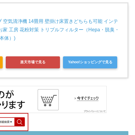
 ロブ 空気清浄機 14畳用 壁掛け床置きどちらも可能 インテ
家 工房 花粉対策 トリプルフィルター（Hepa・脱臭・
本体）)
楽天市場で見る
Yahoo!ショッピングで見る