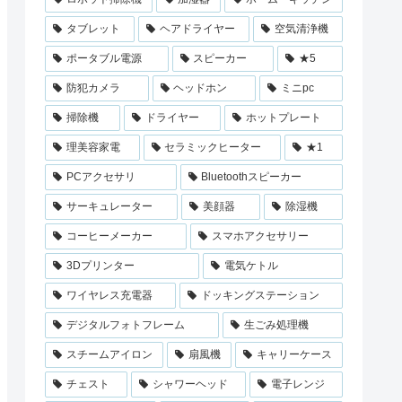
タブレット
ヘアドライヤー
空気清浄機
ポータブル電源
スピーカー
★5
防犯カメラ
ヘッドホン
ミニpc
掃除機
ドライヤー
ホットプレート
理美容家電
セラミックヒーター
★1
PCアクセサリ
Bluetoothスピーカー
サーキュレーター
美顔器
除湿機
コーヒーメーカー
スマホアクセサリー
3Dプリンター
電気ケトル
ワイヤレス充電器
ドッキングステーション
デジタルフォトフレーム
生ごみ処理機
スチームアイロン
扇風機
キャリーケース
チェスト
シャワーヘッド
電子レンジ