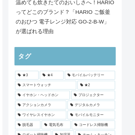
温めても炊きたてのおいしさへ！HARIO
ってどこのブランド？「HARIO ご飯釜
のおひつ 電子レンジ対応 GO-2-B-W」
が選ばれる理由
タグ
★3
★4
モバイルバッテリー
スマートウォッチ
★2
イヤホン・ヘッドホン
プロジェクター
アクションカメラ
デジタルカメラ
ワイヤレスイヤホン
モバイルモニター
脱毛器
電気毛布
コードレス掃除機
ロボット掃除機
加湿器
ホーム・キッチン