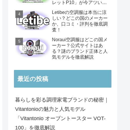
レットP10」が今アツい理
由
Letibeの空調服は本当に涼
しい？どこの国のメーカー
か、口コミ・評判を徹底調
査！
Noraui空調服はどこの国メ
ーカー？公式サイトはあ
る？謎のブランド正体と人
気モデルを徹底解説
最近の投稿
暮らしを彩る調理家電ブランドの秘密｜
Vitantonioの魅力と人気モデル
「Vitantonio オーブントースター VOT-
100」を徹底解説