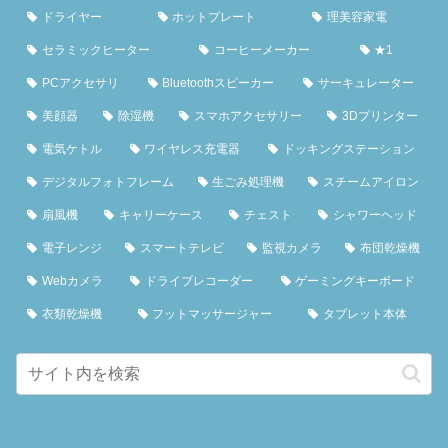
ドライヤー
ホットプレート
理美容家電
セラミックヒーター
コーヒーメーカー
★1
PCアクセサリ
Bluetoothスピーカー
サーキュレーター
美顔器
除湿機
スマホアクセサリー
3Dプリンター
電気ケトル
ワイヤレス充電器
ドッキングステーション
デジタルフォトフレーム
生ごみ処理機
スチームアイロン
扇風機
キャリーケース
チェスト
シャワーヘッド
電子レンジ
スマートテレビ
監視カメラ
布団乾燥機
Webカメラ
ドライブレコーダー
ゲーミングキーボード
衣類乾燥機
フットマッサージャー
タブレット本体