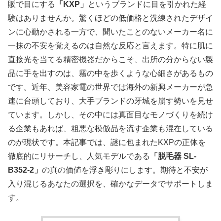
販で目にする
「KXP」
というブランドに目を引かれた経
験はありませんか。驚くほどの低価格と洗練されたデザイ
ンに心動かされる一方で、聞いたことのないメーカー名に
一抹の不安を覚えるのは自然な反応と言えます。特に肌に
直接光を当てる精密機器だからこそ、出所の分からない製
品に手を出すのは、霧の中を歩くような心細さがあるもの
です。近年、美容家電の世界では海外の新興メーカーが急
速に台頭しており、大手ブランドの牙城を崩す勢いを見せ
ています。しかし、その中には真面目なモノづくりを続け
る企業もあれば、粗悪な模倣品を流す企業も混在している
のが現状です。本記事では、謎に包まれたKXPの正体を
徹底的にリサーチし、人気モデルである
「脱毛器 SL-
B352-2」
の真の価値を浮き彫りにします。期待と不安が
入り混じるあなたの選択を、確かなデータでサポートしま
す。