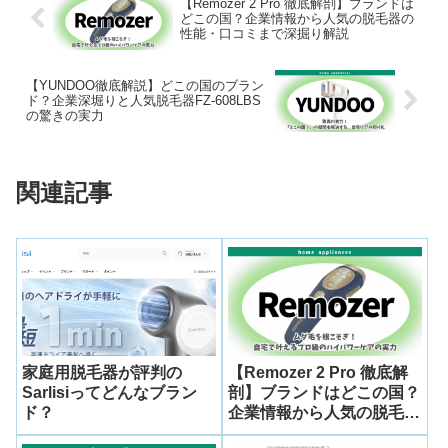
【Remozer 2 Pro 徹底解剖】ブランドは
どこの国？企業情報から人気の脱毛器の
性能・口コミまで深掘り解説
【YUNDOO徹底解説】どこの国のブラン
ド？企業深堀りと人気脱毛器FZ-608LBS
の驚きの実力
関連記事
家庭用脱毛器が評判の
【Remozer 2 Pro 徹底解
Sarlisiってどんなブラン
剖】ブランドはどこの国？
ド？
企業情報から人気の脱毛器
の性能・口コミまで深掘り