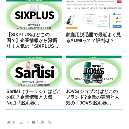
解説
【SIXPLUSはどこの
家庭用脱毛器で最近よく見
国？】企業情報から深掘
るAUMIって？評判は？
り！人気の「SIXPLUS 脱
毛器 ホワイト」の口コ
ミ・評判と選び方
Sarlisi（サーリシ）はどこ
JOVS(ジョブス)はどこの
の国？企業情報と人気
ブランド?企業の実態と人
No.1「脱毛器
気の「JOVS 脱毛器
SAJM04WH」を徹底解
DoraScroll J303」の実力
説！
を徹底調査
ホーム
記事一覧