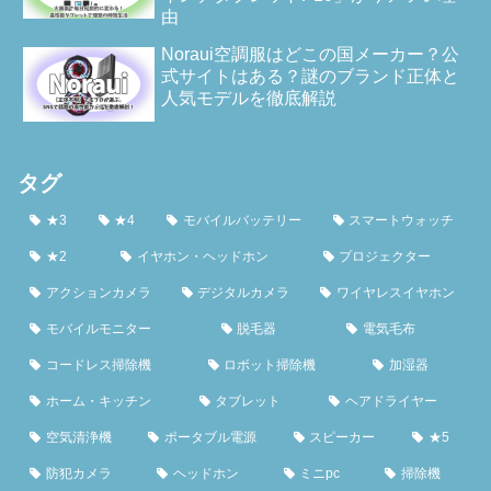
由
Noraui空調服はどこの国メーカー？公
式サイトはある？謎のブランド正体と
人気モデルを徹底解説
タグ
★3
★4
モバイルバッテリー
スマートウォッチ
★2
イヤホン・ヘッドホン
プロジェクター
アクションカメラ
デジタルカメラ
ワイヤレスイヤホン
モバイルモニター
脱毛器
電気毛布
コードレス掃除機
ロボット掃除機
加湿器
ホーム・キッチン
タブレット
ヘアドライヤー
空気清浄機
ポータブル電源
スピーカー
★5
防犯カメラ
ヘッドホン
ミニpc
掃除機