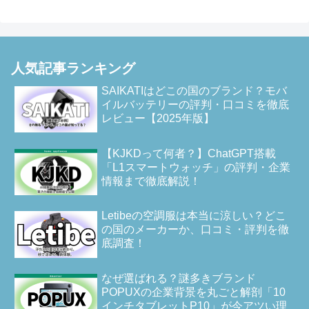
人気記事ランキング
SAIKATIはどこの国のブランド？モバ
イルバッテリーの評判・口コミを徹底
レビュー【2025年版】
【KJKDって何者？】ChatGPT搭載
「L1スマートウォッチ」の評判・企業
情報まで徹底解説！
Letibeの空調服は本当に涼しい？どこ
の国のメーカーか、口コミ・評判を徹
底調査！
なぜ選ばれる？謎多きブランド
POPUXの企業背景を丸ごと解剖「10
インチタブレットP10」が今アツい理