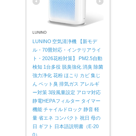
LUNINO
LUNINO 空気清浄機 【新モデ
ル・70畳対応・インテリアライ
ト・2026花粉対策】 PM2.5自動
検知 1台多役 脱臭強化 消臭 除菌 
強力浄化 花粉 ほこり カビ 集じ
ん ペット臭 排気ガス アレルギ
ー対策 3段風量設定 アロマ対応 
静電HEPAフィルター タイマー
機能 チャイルドロック 静音 軽
量 省エネ コンパクト 祝日 母の
日 ギフト 日本語説明書（E-20
0）