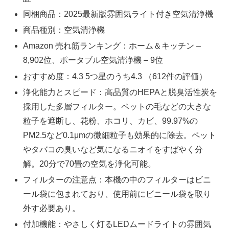
同梱商品：2025最新版雰囲気ライト付き空気清浄機
商品種別：空気清浄機
Amazon 売れ筋ランキング：ホーム＆キッチン –
8,902位、ポータブル空気清浄機 – 9位
おすすめ度：4.3 5つ星のうち4.3 （612件の評価）
浄化能力とスピード：高品質のHEPAと脱臭活性炭を
採用した多層フィルター。ペットの毛などの大きな
粒子を遮断し、花粉、ホコリ、カビ、99.97%の
PM2.5など0.1μmの微細粒子も効果的に除去。ペット
やタバコの臭いなど気になるニオイをすばやく分
解。20分で70畳の空気を浄化可能。
フィルターの注意点：本機の中のフィルターはビニ
ール袋に包まれており、使用前にビニール袋を取り
外す必要あり。
付加機能：やさしく灯るLEDムードライトの雰囲気