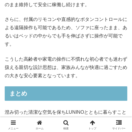
のまま維持して安全に稼働し続けます。
さらに、付属のリモコンや直感的なボタンコントロールに
よる遠隔操作も可能であるため、ソファに座ったまま、あ
るいはベッドの中からでも手を伸ばさずに操作が可能で
す。
こうした高齢者や家電の操作に不慣れな初心者でも迷わず
扱える親切な設計思想は、家族みんなが快適に過ごすため
の大きな安心要素となっています。
まとめ
澄み切った清潔な空気を保ちLUNINOとともに暮らすこと
は、健やかで心地よい毎日を送るための大切な基盤となり
ます。
メニュー
ホーム
検索
トップ
サイドバー