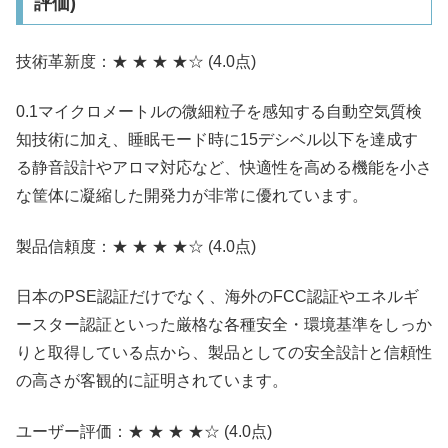
評価)
技術革新度：★ ★ ★ ★☆ (4.0点)
0.1マイクロメートルの微細粒子を感知する自動空気質検
知技術に加え、睡眠モード時に15デシベル以下を達成す
る静音設計やアロマ対応など、快適性を高める機能を小さ
な筐体に凝縮した開発力が非常に優れています。
製品信頼度：★ ★ ★ ★☆ (4.0点)
日本のPSE認証だけでなく、海外のFCC認証やエネルギ
ースター認証といった厳格な各種安全・環境基準をしっか
りと取得している点から、製品としての安全設計と信頼性
の高さが客観的に証明されています。
ユーザー評価：★ ★ ★ ★☆ (4.0点)