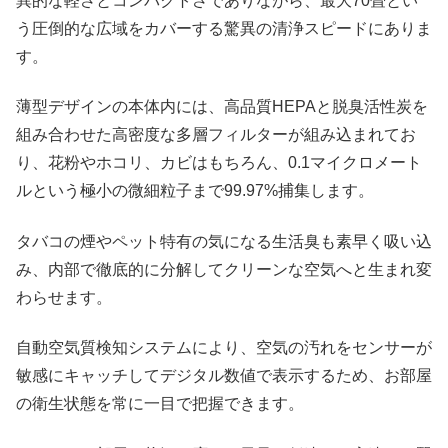
異的な軽さとコンパクトさでありながら、最大70畳とい
う圧倒的な広域をカバーする驚異の清浄スピードにありま
す。
薄型デザインの本体内には、高品質HEPAと脱臭活性炭を
組み合わせた高密度な多層フィルターが組み込まれてお
り、花粉やホコリ、カビはもちろん、0.1マイクロメート
ルという極小の微細粒子まで99.97%捕集します。
タバコの煙やペット特有の気になる生活臭も素早く吸い込
み、内部で徹底的に分解してクリーンな空気へと生まれ変
わらせます。
自動空気質検知システムにより、空気の汚れをセンサーが
敏感にキャッチしてデジタル数値で表示するため、お部屋
の衛生状態を常に一目で把握できます。