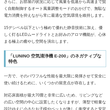
さらに、お部屋の状況に応じて風量を低速から高速まで賢
く自動制御するオート風量調整モードのおかげで、無駄な
電力消費を抑えながら常に最適な空気環境を維持します。
15デシベル以下という極めて優れた静音技術に加え、優
しく灯るLEDムードライトとお好みのアロマ機能が、心休
まる極上の癒やし空間を演出します。
「LUNINO 空気清浄機 E-200」のネガティブな
特色
一方で、そのパワフルな性能を最大限に発揮させて安全に
使い続けるために、いくつかの留意点が存在します。
対応床面積が最大70畳と非常に広いため、リビングなど
の広い空間の中心に設置したくなりますが、薄型で軽量な
設計ゆえに小さなお子様やペットが激しく衝突すると安定