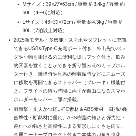
Mサイズ：39×
27×
63cm / 重量 約3.4kg / 容量 約
60L（4〜6泊対応）
Lサイズ：46×
30×
72cm / 重量 約4.3kg / 容量 約
80L（7泊以上対応）
2025新モデル・多機能：スマホやタブレットに充電
できるUSB&Type-C充電ポート付き、外出先でバッ
グや小物を掛けるのに便利な隠しフック付き、飲み
物容器を置くことができる折り畳み式のカップホル
ダー付き、乗降時や座席の離着席時などにスムーズ
に移動を再開できるストッパー（ブレーキ）機能付
き、フライトの待ち時間に両手が自由になるスマホ
ホルダーをレバー上部に搭載。
耐衝撃・丈夫かつ軽いPC素材＆ABS素材：樹脂の耐
衝撃性・断熱材に優れ、ABS樹脂の軽さと弾力性・
割れへの強さと高弾性による変形しにくさを両立、
金属コーナープロテクト付きで本体の四角を強化。