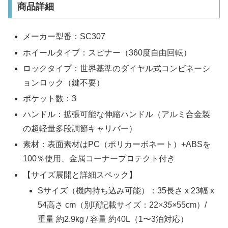
商品詳細
メーカー型番：SC307
ホイールタイプ：スピナー（360度自由回転）
ロックタイプ：世界基準のダイヤル式コンビネーシ
ョンロック（鍵不要）
ポケット数：3
ハンドル：拡張可能な伸縮ハンドル（アルミ合金製
の超軽量多段調節キャリバー）
素材：表面素材はPC（ポリカーボネート）+ABSを
100％使用、金属コーナープロテクト付き
【サイズ展開と詳細スペック】
Sサイズ（機内持ち込み可能）：35長さ x 23幅 x
54高さ cm（別項記載サイズ：22×
35×
55cm）/
重量 約2.9kg / 容量 約40L（1〜3泊対応）