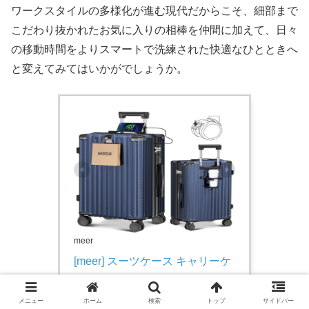
ワークスタイルの多様化が進む現代だからこそ、細部まで
こだわり抜かれたお気に入りの相棒を仲間に加えて、日々
の移動時間をよりスマートで洗練された快適なひとときへ
と変えてみてはいかがでしょうか。
meer
[meer] スーツケース キャリーケ
ース キャリーバッグ キャスター
ストッパー付き Type-C&USB充
メニュー
ホーム
検索
トップ
サイドバー