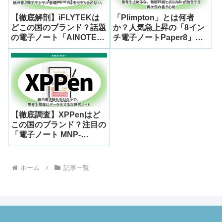
【徹底解剖】iFLYTEKは
「Plimpton」とは何者
どこの国のブランド？話題
か？人気急上昇の「8イン
の電子ノート「AINOTE
チ電子ノートPaper8」の
Air 2」の正体と人気の秘
魅力とブランド背景をまる
密
ごと解説
【徹底調査】XPPenはど
この国のブランド？注目の
「電子ノート MNP-
CDM1101U」の評判と実
力を完全検証
ホーム
記事一覧