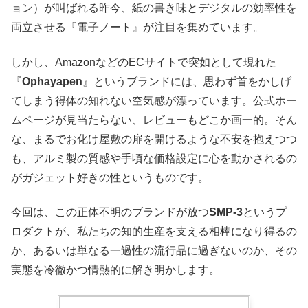
ョン）が叫ばれる昨今、紙の書き味とデジタルの効率性を
両立させる『電子ノート』が注目を集めています。
しかし、AmazonなどのECサイトで突如として現れた
『
Ophayapen
』というブランドには、思わず首をかしげ
てしまう得体の知れない空気感が漂っています。公式ホー
ムページが見当たらない、レビューもどこか画一的。そん
な、まるでお化け屋敷の扉を開けるような不安を抱えつつ
も、アルミ製の質感や手頃な価格設定に心を動かされるの
がガジェット好きの性というものです。
今回は、この正体不明のブランドが放つ
SMP-3
というプ
ロダクトが、私たちの知的生産を支える相棒になり得るの
か、あるいは単なる一過性の流行品に過ぎないのか、その
実態を冷徹かつ情熱的に解き明かします。