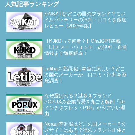
人気記事ランキング
SAIKATIはどこの国のブランド？モバ
イルバッテリーの評判・口コミを徹底
レビュー【2025年版】
【KJKDって何者？】ChatGPT搭載
「L1スマートウォッチ」の評判・企業
情報まで徹底解説！
Letibeの空調服は本当に涼しい？どこ
の国のメーカーか、口コミ・評判を徹
底調査！
なぜ選ばれる？謎多きブランド
POPUXの企業背景を丸ごと解剖「10
インチタブレットP10」が今アツい理
由
Noraui空調服はどこの国メーカー？公
式サイトはある？謎のブランド正体と