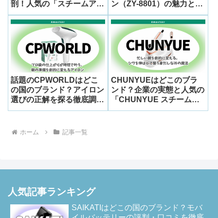
剖！人気の「スチームアイ
ン（ZY-8801）の魅力と会
ロン ZAE-100(V)」を深掘
社概要を徹底調査
り紹介
話題のCPWORLDはどこ
CHUNYUEはどこのブラ
の国のブランド？アイロン
ンド？企業の実態と人気の
選びの正解を探る徹底調査
「CHUNYUE スチームア
＆話題の「ZY-8801」を徹
イロン CHU-LM2305」の
底解剖
信頼性を徹底調査
ホーム
記事一覧
人気記事ランキング
SAIKATIはどこの国のブランド？モバ
イルバッテリーの評判・口コミを徹底