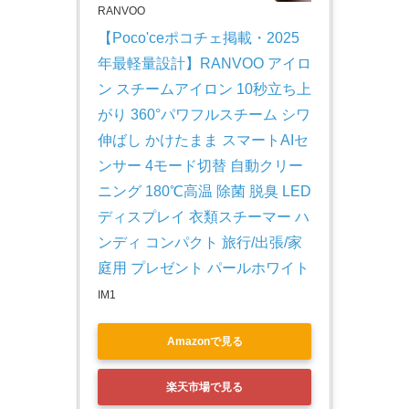
RANVOO
【Poco'ceポコチェ掲載・2025
年最軽量設計】RANVOO アイロ
ン スチームアイロン 10秒立ち上
がり 360°パワフルスチーム シワ
伸ばし かけたまま スマートAIセ
ンサー 4モード切替 自動クリー
ニング 180℃高温 除菌 脱臭 LED
ディスプレイ 衣類スチーマー ハ
ンディ コンパクト 旅行/出張/家
庭用 プレゼント パールホワイト
IM1
Amazonで見る
楽天市場で見る