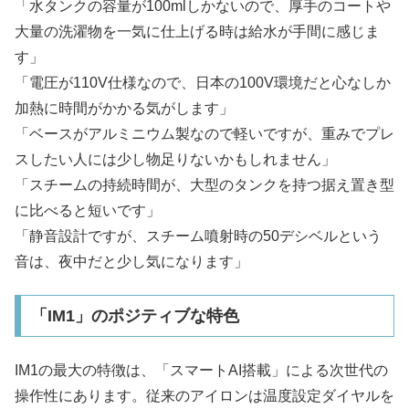
「水タンクの容量が100mlしかないので、厚手のコートや
大量の洗濯物を一気に仕上げる時は給水が手間に感じま
す」
「電圧が110V仕様なので、日本の100V環境だと心なしか
加熱に時間がかかる気がします」
「ベースがアルミニウム製なので軽いですが、重みでプレ
スしたい人には少し物足りないかもしれません」
「スチームの持続時間が、大型のタンクを持つ据え置き型
に比べると短いです」
「静音設計ですが、スチーム噴射時の50デシベルという
音は、夜中だと少し気になります」
「IM1」のポジティブな特色
IM1の最大の特徴は、「スマートAI搭載」による次世代の
操作性にあります。従来のアイロンは温度設定ダイヤルを