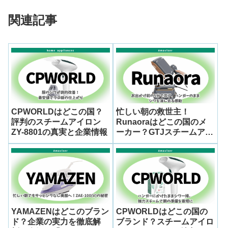
関連記事
CPWORLDはどこの国？
忙しい朝の救世主！
評判のスチームアイロン
Runaoraはどこの国のメ
ZY-8801の真実と企業情報
ーカー？GTJスチームアイ
ロンでシワを速攻リセット
する新習慣
YAMAZENはどこのブラン
CPWORLDはどこの国の
ド？企業の実力を徹底解
ブランド？スチームアイロ