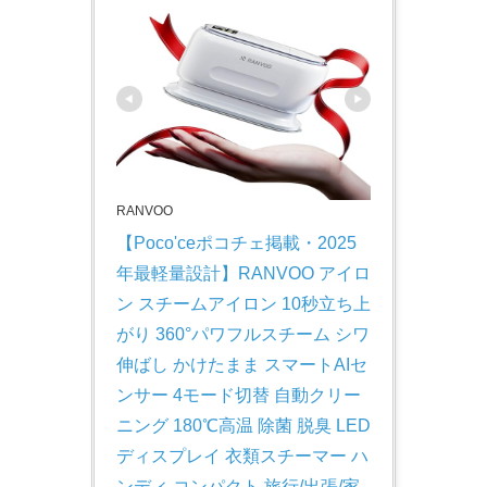
RANVOO
【Poco'ceポコチェ掲載・2025
年最軽量設計】RANVOO アイロ
ン スチームアイロン 10秒立ち上
がり 360°パワフルスチーム シワ
伸ばし かけたまま スマートAIセ
ンサー 4モード切替 自動クリー
ニング 180℃高温 除菌 脱臭 LED
ディスプレイ 衣類スチーマー ハ
ンディ コンパクト 旅行/出張/家