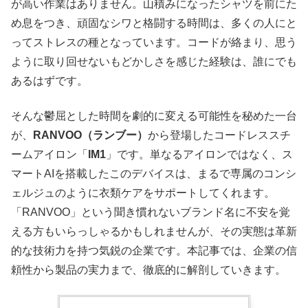
が高い作業はありません。山積みになったシャツを前にた
め息をつき、頑固なシワと格闘する時間は、多くの人にと
ってストレスの種となっています。コードが絡まり、思う
ように取り回せないもどかしさを感じた経験は、誰にでも
あるはずです。
そんな鬱屈とした時間を劇的に変える可能性を秘めた一台
が、
RANVOO（ランブー）
から登場したコードレススチ
ームアイロン「
IM1
」です。単なるアイロンではなく、ス
マートAIを搭載したこのデバイスは、まるで専属のコンシ
ェルジュのように衣類ケアをサポートしてくれます。
「RANVOO」という聞き慣れないブランド名に不安を覚
える方もいらっしゃるかもしれませんが、その実態は革新
的な技術力を持つ気鋭の企業です。本記事では、企業の信
頼性から製品の実力まで、徹底的に解剖していきます。