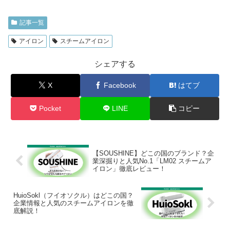
記事一覧
アイロン
スチームアイロン
シェアする
X
Facebook
はてブ
Pocket
LINE
コピー
【SOUSHINE】どこの国のブランド？企
業深掘りと人気No.1「LM02 スチームア
イロン」徹底レビュー！
HuioSokl（フイオソクル）はどこの国？
企業情報と人気のスチームアイロンを徹
底解説！