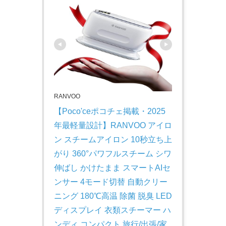
RANVOO
【Poco'ceポコチェ掲載・2025
年最軽量設計】RANVOO アイロ
ン スチームアイロン 10秒立ち上
がり 360°パワフルスチーム シワ
伸ばし かけたまま スマートAIセ
ンサー 4モード切替 自動クリー
ニング 180℃高温 除菌 脱臭 LED
ディスプレイ 衣類スチーマー ハ
ンディ コンパクト 旅行/出張/家