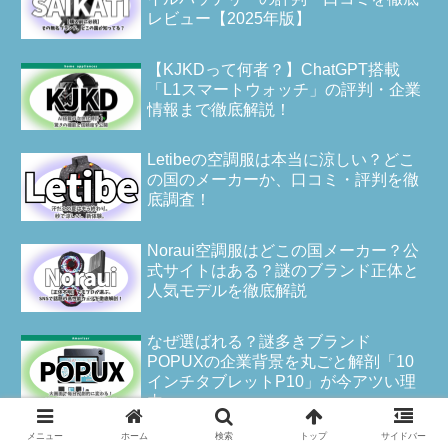
レビュー【2025年版】
【KJKDって何者？】ChatGPT搭載
「L1スマートウォッチ」の評判・企業
情報まで徹底解説！
Letibeの空調服は本当に涼しい？どこ
の国のメーカーか、口コミ・評判を徹
底調査！
Noraui空調服はどこの国メーカー？公
式サイトはある？謎のブランド正体と
人気モデルを徹底解説
なぜ選ばれる？謎多きブランド
POPUXの企業背景を丸ごと解剖「10
インチタブレットP10」が今アツい理
由
メニュー
ホーム
検索
トップ
サイドバー