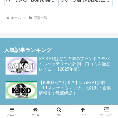
バーできる「Bonvoisin
ッサージ機 JP142-231118
バッテリ式散粒機 満載容
の実力検証
量5.5L」の魅力と正体
ホーム
記事一覧
人気記事ランキング
SAIKATIはどこの国のブランド？モバ
イルバッテリーの評判・口コミを徹底
レビュー【2025年版】
【KJKDって何者？】ChatGPT搭載
「L1スマートウォッチ」の評判・企業
情報まで徹底解説！
Letibeの空調服は本当に涼しい？どこ
の国のメーカーか、口コミ・評判を徹
メニュー
ホーム
検索
トップ
サイドバー
底調査！