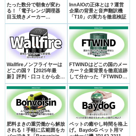
たった数分で朝食が変わ
InnAIOの正体とは？運営
る！「電子レンジ調理器
企業の背景と音声翻訳機
目玉焼きメーカー
「T10」の実力を徹底検証
AGJ2008」の魅力とAHJ
ブランドの実態を徹底解説
Wallfireノンフライヤーは
FTWINDはどこの国のメー
どこの国？【2025年最
カー？企業背景を徹底追跡
新】評判・口コミから企業
して分かった「FTWIND
詳細まで徹底解説
雨水タンク 家庭用 100L」
の真実
肥料まきの重労働から解放
ペットの癒やし時間を格上
される！手軽に広範囲をカ
げ。BaydoG ペット用マ