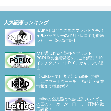
人気記事ランキング
SAIKATIはどこの国のブランド？モバ
イルバッテリーの評判・口コミを徹底
レビュー【2025年版】
なぜ選ばれる？謎多きブランド
POPUXの企業背景を丸ごと解剖「10
インチタブレットP10」が今アツい理
由
【KJKDって何者？】ChatGPT搭載
「L1スマートウォッチ」の評判・企業
情報まで徹底解説！
Letibeの空調服は本当に涼しい？どこ
の国のメーカーか、口コミ・評判を徹
底調査！