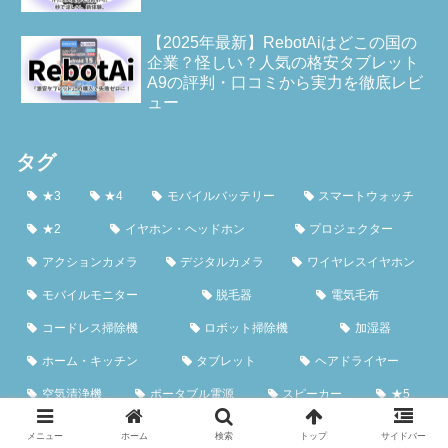
【2025年最新】RebotAiはどこの国の
企業？怪しい？人気の格安タブレット
A9の評判・口コミから実力を徹底レビ
ュー
タグ
★3
★4
モバイルバッテリー
スマートウォッチ
★2
イヤホン・ヘッドホン
プロジェクター
アクションカメラ
デジタルカメラ
ワイヤレスイヤホン
モバイルモニター
脱毛器
電気毛布
コードレス掃除機
ロボット掃除機
加湿器
ホーム・キッチン
タブレット
ヘアドライヤー
空気清浄機
ポータブル電源
スピーカー
★5
防犯カメラ
ヘッドホン
ミニpc
掃除機
メニュー
ホーム
検索
トップ
サイドバー