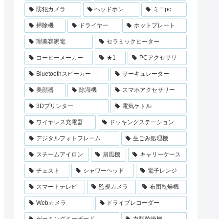
防犯カメラ
ヘッドホン
ミニpc
掃除機
ドライヤー
ホットプレート
理美容家電
セラミックヒーター
コーヒーメーカー
★1
PCアクセサリ
Bluetoothスピーカー
サーキュレーター
美顔器
除湿機
スマホアクセサリー
3Dプリンター
電気ケトル
ワイヤレス充電器
ドッキングステーション
デジタルフォトフレーム
生ごみ処理機
スチームアイロン
扇風機
キャリーケース
チェスト
シャワーヘッド
電子レンジ
スマートテレビ
監視カメラ
布団乾燥機
Webカメラ
ドライブレコーダー
ゲーミングキーボード
衣類乾燥機