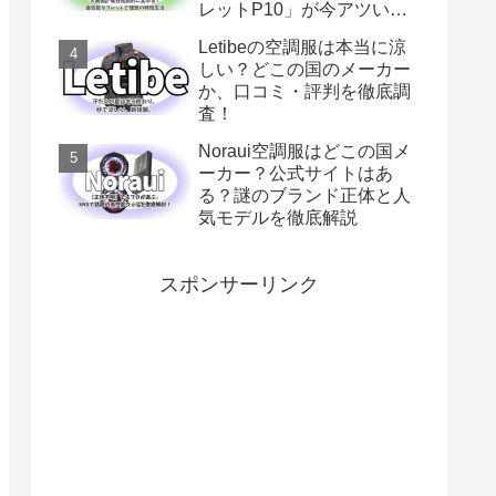
レットP10」が今アツい理
由
Letibeの空調服は本当に涼
しい？どこの国のメーカー
か、口コミ・評判を徹底調
査！
Noraui空調服はどこの国メ
ーカー？公式サイトはあ
る？謎のブランド正体と人
気モデルを徹底解説
スポンサーリンク