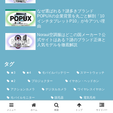
なぜ選ばれる？謎多きブランド
POPUXの企業背景を丸ごと解剖「10
インチタブレットP10」が今アツい理
由
Noraui空調服はどこの国メーカー？公
式サイトはある？謎のブランド正体と
人気モデルを徹底解説
タグ
★3
★4
モバイルバッテリー
スマートウォッチ
★2
プロジェクター
イヤホン・ヘッドホン
アクションカメラ
デジタルカメラ
ワイヤレスイヤホン
モバイルモニター
脱毛器
電気毛布
コードレス掃除機
ロボット掃除機
加湿器
メニュー
ホーム
検索
トップ
サイドバー