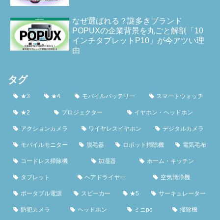
なぜ選ばれる？謎多きブランド
POPUXの企業背景を丸ごと解剖「10
インチタブレットP10」が今アツい理
由
タグ
★3
★4
モバイルバッテリー
スマートウォッチ
★2
プロジェクター
イヤホン・ヘッドホン
アクションカメラ
ワイヤレスイヤホン
デジタルカメラ
モバイルモニター
脱毛器
ロボット掃除機
電気毛布
コードレス掃除機
加湿器
ホーム・キッチン
タブレット
ヘアドライヤー
空気清浄機
ポータブル電源
スピーカー
★5
サーキュレーター
防犯カメラ
ヘッドホン
ミニpc
掃除機