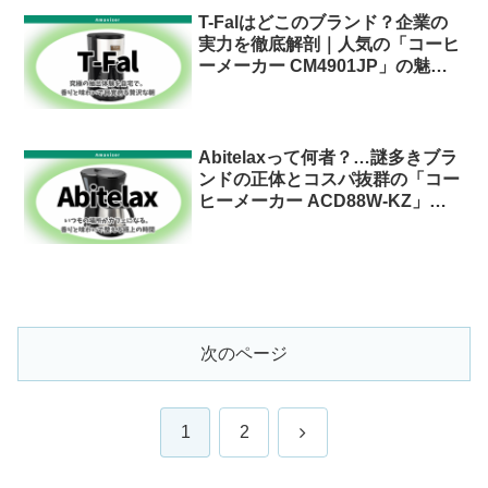
T-Falはどこのブランド？企業の
実力を徹底解剖｜人気の「コーヒ
ーメーカー CM4901JP」の魅力
に迫る
Abitelaxって何者？…謎多きブラ
ンドの正体とコスパ抜群の「コー
ヒーメーカー ACD88W-KZ」を
丸ごと解説
次のページ
次
1
2
へ