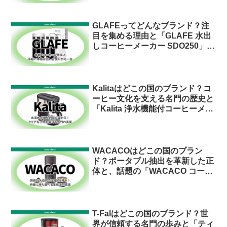
る理由を紹介
GLAFEってどんなブランド？注
目を集める理由と「GLAFE 水出
しコーヒーメーカー SDO250」の
魅力を徹底紹介
Kalitaはどこの国のブランド？コ
ーヒー文化を支える名門の歴史と
「Kalita 浄水機能付コーヒーメー
カー EX-102N」の人気の秘密
WACACOはどこの国のブラン
ド？ポータブル抽出を革新した正
体と、話題の「WACACO コーヒ
ーメーカー PIXAPRESSO」を徹
底解説！
T-Falはどこの国のブランド？世
界が信頼する名門の歩みと「ティ