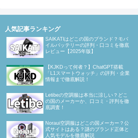
人気記事ランキング
SAIKATIはどこの国のブランド？モバ
イルバッテリーの評判・口コミを徹底
レビュー【2025年版】
【KJKDって何者？】ChatGPT搭載
「L1スマートウォッチ」の評判・企業
情報まで徹底解説！
Letibeの空調服は本当に涼しい？どこ
の国のメーカーか、口コミ・評判を徹
底調査！
Noraui空調服はどこの国メーカー？公
式サイトはある？謎のブランド正体と
人気モデルを徹底解説