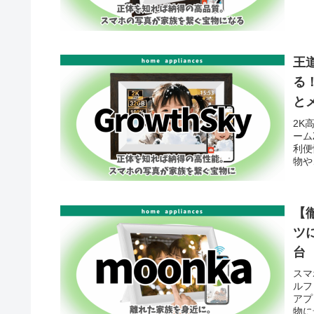
王道
る
と
2K
ーム
利便
物や
【
ツ
台
スマ
ルフ
アプ
物に