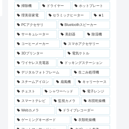
掃除機
ドライヤー
ホットプレート
理美容家電
セラミックヒーター
★1
PCアクセサリ
Bluetoothスピーカー
サーキュレーター
美顔器
除湿機
コーヒーメーカー
スマホアクセサリー
3Dプリンター
電気ケトル
ワイヤレス充電器
ドッキングステーション
デジタルフォトフレーム
生ごみ処理機
スチームアイロン
扇風機
キャリーケース
チェスト
シャワーヘッド
電子レンジ
スマートテレビ
監視カメラ
布団乾燥機
Webカメラ
ドライブレコーダー
ゲーミングキーボード
衣類乾燥機