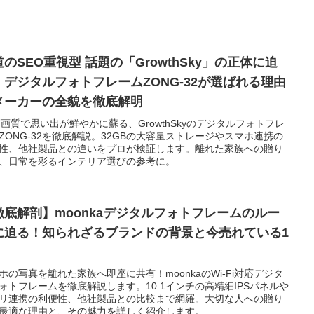
のSEO重視型 話題の「GrowthSky」の正体に迫
！デジタルフォトフレームZONG-32が選ばれる理由
メーカーの全貌を徹底解明
高画質で思い出が鮮やかに蘇る、GrowthSkyのデジタルフォトフレ
ZONG-32を徹底解説。32GBの大容量ストレージやスマホ連携の
性、他社製品との違いをプロが検証します。離れた家族への贈り
、日常を彩るインテリア選びの参考に。
徹底解剖】moonkaデジタルフォトフレームのルー
に迫る！知られざるブランドの背景と今売れている1
ホの写真を離れた家族へ即座に共有！moonkaのWi-Fi対応デジタ
ォトフレームを徹底解説します。10.1インチの高精細IPSパネルや
リ連携の利便性、他社製品との比較まで網羅。大切な人への贈り
最適な理由と、その魅力を詳しく紹介します。