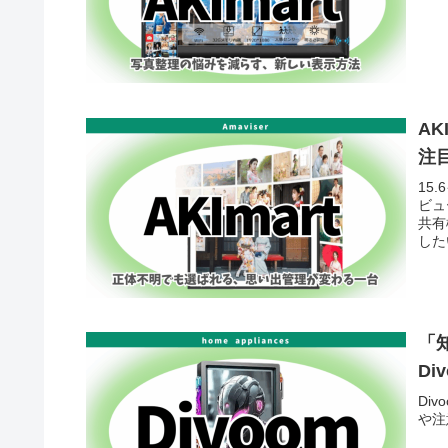
A
注
15
ビュ
共有
した
「
Di
Di
や注