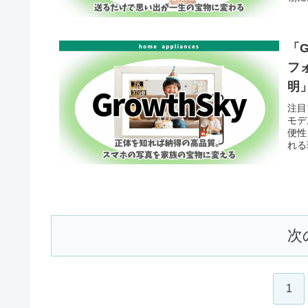
「
フ
明
注目
モデ
便性
れる
次
1