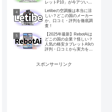
レットP10」が今アツい理
由
Letibeの空調服は本当に涼
しい？どこの国のメーカー
か、口コミ・評判を徹底調
査！
【2025年最新】RebotAiは
どこの国の企業？怪しい？
人気の格安タブレットA9の
評判・口コミから実力を徹
底レビュー
スポンサーリンク