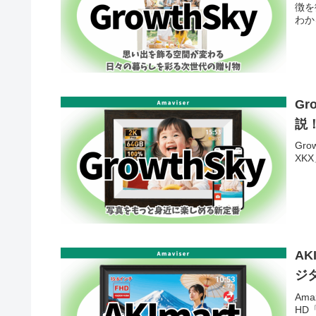
徴を
わか
G
説
Gr
XK
A
ジタ
Am
HD