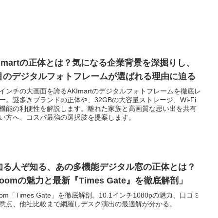
KImartの正体とは？気になる企業背景を深掘りし、
目のデジタルフォトフレームが選ばれる理由に迫る
.6インチの大画面を誇るAKImartのデジタルフォトフレームを徹底レ
ー。謎多きブランドの正体や、32GBの大容量ストレージ、Wi-Fi
機能の利便性を解説します。離れた家族と高画質な思い出を共有
い方へ、コスパ最強の選択肢を提案します。
知る人ぞ知る、あの多機能デジタル窓の正体とは？
voomの魅力と最新『Times Gate』を徹底解剖」
voom「Times Gate」を徹底解剖。10.1インチ1080pの魅力、口コミ
意点、他社比較まで網羅しデスク演出の最適解が分かる。