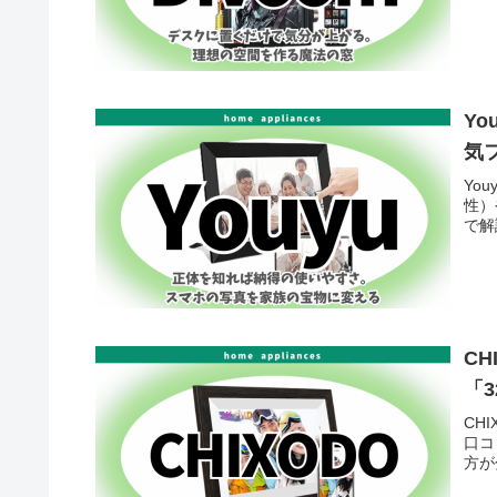
Y
気
Yo
性）
で解
C
「
CH
口コ
方が