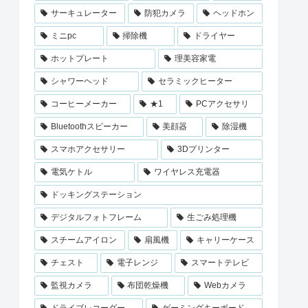
サーキュレーター
防犯カメラ
ヘッドホン
ミニpc
掃除機
ドライヤー
ホットプレート
理美容家電
シャワーヘッド
セラミックヒーター
コーヒーメーカー
★1
PCアクセサリ
Bluetoothスピーカー
美顔器
除湿機
スマホアクセサリー
3Dプリンター
電気ケトル
ワイヤレス充電器
ドッキングステーション
デジタルフォトフレーム
生ごみ処理機
スチームアイロン
扇風機
キャリーケース
チェスト
電子レンジ
スマートテレビ
監視カメラ
布団乾燥機
Webカメラ
ドライブレコーダー
ゲーミングキーボード