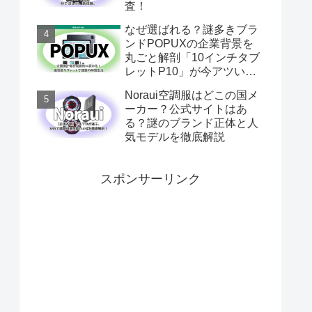
査！
なぜ選ばれる？謎多きブラ
ンドPOPUXの企業背景を
丸ごと解剖「10インチタブ
レットP10」が今アツい理
由
Noraui空調服はどこの国メ
ーカー？公式サイトはあ
る？謎のブランド正体と人
気モデルを徹底解説
スポンサーリンク