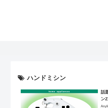
ハンドミシン
話
ン
An