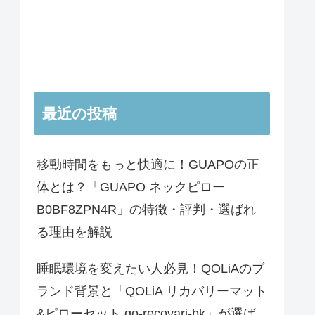
最近の投稿
移動時間をもっと快適に！GUAPOの正
体とは？「GUAPO ネックピロー
B0BF8ZPN4R」の特徴・評判・選ばれ
る理由を解説
睡眠環境を変えたい人必見！QOLiAのブ
ランド背景と「QOLiA リカバリーマット
&ピローセット qo-recovari-bk」が選ば