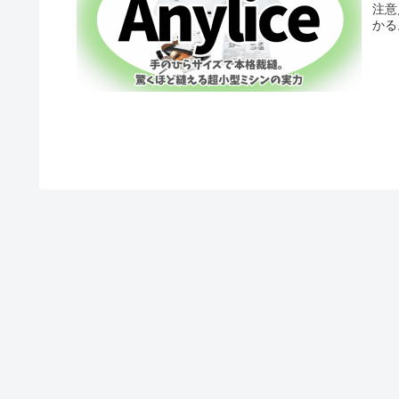
注意
かる