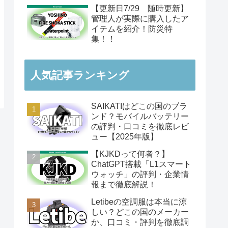
【更新日7/29 随時更新】
管理人が実際に購入したア
イテムを紹介！防災特
集！！
人気記事ランキング
SAIKATIはどこの国のブラ
ンド？モバイルバッテリー
の評判・口コミを徹底レビ
ュー【2025年版】
【KJKDって何者？】
ChatGPT搭載「L1スマート
ウォッチ」の評判・企業情
報まで徹底解説！
Letibeの空調服は本当に涼
しい？どこの国のメーカー
か、口コミ・評判を徹底調