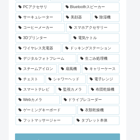
PCアクセサリ
Bluetoothスピーカー
サーキュレーター
美顔器
除湿機
コーヒーメーカー
スマホアクセサリー
3Dプリンター
電気ケトル
ワイヤレス充電器
ドッキングステーション
デジタルフォトフレーム
生ごみ処理機
スチームアイロン
扇風機
キャリーケース
チェスト
シャワーヘッド
電子レンジ
スマートテレビ
監視カメラ
布団乾燥機
Webカメラ
ドライブレコーダー
ゲーミングキーボード
衣類乾燥機
フットマッサージャー
タブレット本体