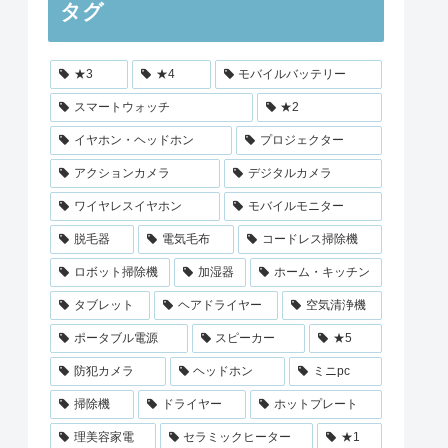
タグ
★3
★4
モバイルバッテリー
スマートウォッチ
★2
イヤホン・ヘッドホン
プロジェクター
アクションカメラ
デジタルカメラ
ワイヤレスイヤホン
モバイルモニター
脱毛器
電気毛布
コードレス掃除機
ロボット掃除機
加湿器
ホーム・キッチン
タブレット
ヘアドライヤー
空気清浄機
ポータブル電源
スピーカー
★5
防犯カメラ
ヘッドホン
ミニpc
掃除機
ドライヤー
ホットプレート
理美容家電
セラミックヒーター
★1