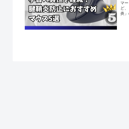
マー
ど、
炎」
包む
を長
負担
きる
支障
な何
善に
が、
手首
サイ
まで
を見
しょ