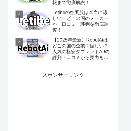
報まで徹底解説！
Letibeの空調服は本当に涼
しい？どこの国のメーカー
か、口コミ・評判を徹底調
査！
【2025年最新】RebotAiは
どこの国の企業？怪しい？
人気の格安タブレットA9の
評判・口コミから実力を徹
底レビュー
スポンサーリンク