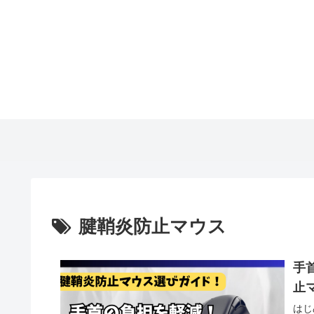
腱鞘炎防止マウス
手
止
はじ