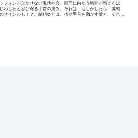
トフォンが欠かせない現代社会。画面に向かう時間が増えるほ
じわじわと忍び寄る手首の痛み。それは、もしかしたら「腱鞘
のサインかも！？。腱鞘炎とは、指や手首を動かす腱と、それを
腱鞘が摩擦を起こし、炎症を引き起こす疾患です。特に、マウス
時間使う方は、手首の同じ動作を繰り返すことで、腱鞘に大きな
がかかり、腱鞘炎になりやすいと言われています。「まだ我慢で
から大丈夫」と放置してしまうと、痛みは悪化し、日常生活にも
をきたすことも。箸を持つ、ドアノブを回す、字を書く…、そん
気ない動作さえ困難になる可能性があります。腱鞘炎の予防・改
は、手首の負担を軽減することが重要です。そのために有効なの
「腱鞘炎防止マウス」の導入です。人間工学に基づいた設計で、
への負担を最小限に抑え、快適なマウス操作を実現します。この
トでは、腱鞘炎防止マウスを選ぶポイントから、おすすめの製品
詳しく解説していきます。あなたの症状や使い方に合ったマウス
つけて、手首の痛みから解放され、快適なPCライフを手に入れま
う。