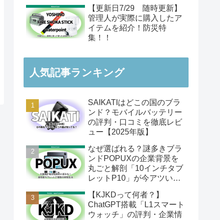
【更新日7/29 随時更新】
管理人が実際に購入したア
イテムを紹介！防災特
集！！
人気記事ランキング
SAIKATIはどこの国のブラ
ンド？モバイルバッテリー
の評判・口コミを徹底レビ
ュー【2025年版】
なぜ選ばれる？謎多きブラ
ンドPOPUXの企業背景を
丸ごと解剖「10インチタブ
レットP10」が今アツい理
由
【KJKDって何者？】
ChatGPT搭載「L1スマート
ウォッチ」の評判・企業情