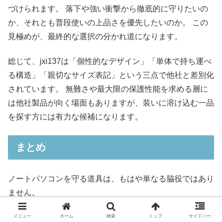
づけられます。 落下や強い衝撃から徹底的に守りたいの
か、それとも普段使いの上品さを優先したいのか。 この
見極めが、最終的な選択の分かれ道になります。
総じて、jxi137は「個性的なデザイン」「単体で持ち運べ
る構造」「親切なサイズ表記」という三点で他社と差別化
されています。 無難さや最大限の保護性能を求める層に
は他社製品が向く場面もありますが、装いに溶け込む一品
を探す方には有力な候補になります。
まとめ
ノートパソコンを守る道具は、もはや単なる脇役ではあり
ません。
TREXPUREの「ノートパソコンケース jxi137」を通して
メニュー
ホーム
検索
トップ
サイドバー