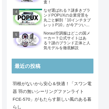
査！
なぜ選ばれる？謎多きブラ
ンドPOPUXの企業背景を
丸ごと解剖「10インチタブ
レットP10」が今アツい理
由
Noraui空調服はどこの国メ
ーカー？公式サイトはあ
る？謎のブランド正体と人
気モデルを徹底解説
最近の投稿
羽根がないから安心＆快適！「スワン電
器 羽の無いシーリングファンライト
FCE-570」がもたらす新しい風のある暮
らし