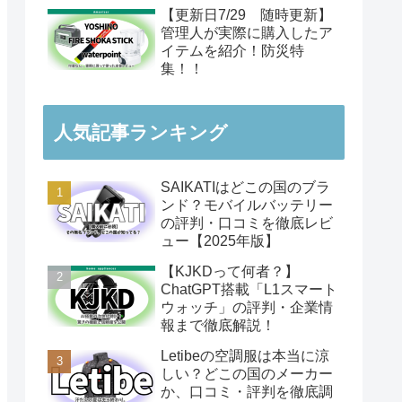
【更新日7/29 随時更新】
管理人が実際に購入したア
イテムを紹介！防災特
集！！
人気記事ランキング
SAIKATIはどこの国のブラ
ンド？モバイルバッテリー
の評判・口コミを徹底レビ
ュー【2025年版】
【KJKDって何者？】
ChatGPT搭載「L1スマート
ウォッチ」の評判・企業情
報まで徹底解説！
Letibeの空調服は本当に涼
しい？どこの国のメーカー
か、口コミ・評判を徹底調