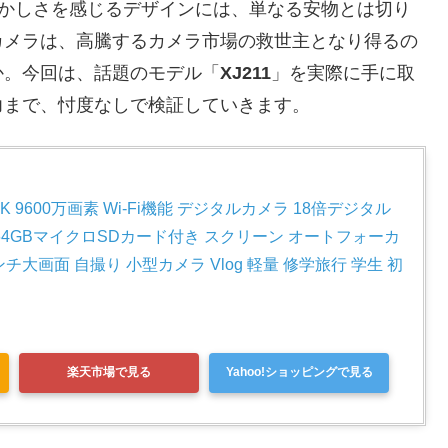
懐かしさを感じるデザインには、単なる安物とは切り
カメラは、高騰するカメラ市場の救世主となり得るの
か。今回は、話題のモデル「
XJ211
」を実際に手に取
力まで、忖度なしで検証していきます。
6K 9600万画素 Wi-Fi機能 デジタルカメラ 18倍デジタル
 64GBマイクロSDカード付き スクリーン オートフォーカ
ンチ大画面 自撮り 小型カメラ Vlog 軽量 修学旅行 学生 初
楽天市場で見る
Yahoo!ショッピングで見る