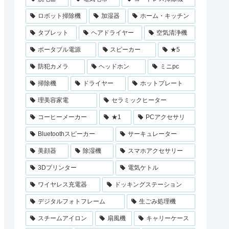
ロボット掃除機
加湿器
ホーム・キッチン
タブレット
ヘアドライヤー
空気清浄機
ポータブル電源
スピーカー
★5
防犯カメラ
ヘッドホン
ミニpc
掃除機
ドライヤー
ホットプレート
理美容家電
セラミックヒーター
コーヒーメーカー
★1
PCアクセサリ
Bluetoothスピーカー
サーキュレーター
美顔器
除湿機
スマホアクセサリー
3Dプリンター
電気ケトル
ワイヤレス充電器
ドッキングステーション
デジタルフォトフレーム
生ごみ処理機
スチームアイロン
扇風機
キャリーケース