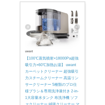
uwant
【100℃蒸気噴射×18000Pa超強
吸引力×60℃加熱お湯】 uwant 
カーペットクリーナー 超強吸引
力スチームクリーナー 高温リン
サークリーナー 5種類のプロ仕
様ブラシ＆専用洗浄液付き 2-in-
1大容量水タンク 布洗浄機 ソフ
ァクリーナー 絨毯クリーナー マ