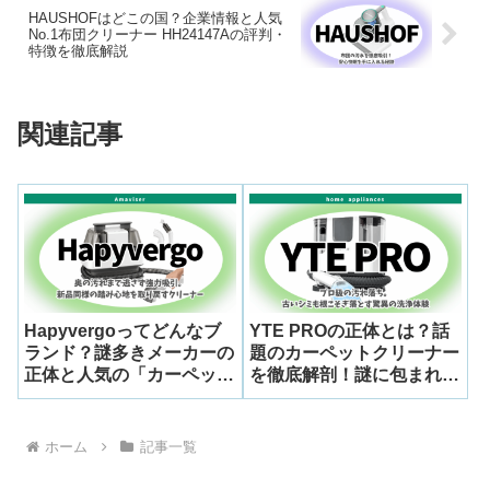
HAUSHOFはどこの国？企業情報と人気
No.1布団クリーナー HH24147Aの評判・
特徴を徹底解説
関連記事
Hapyvergoってどんなブ
YTE PROの正体とは？話
ランド？謎多きメーカーの
題のカーペットクリーナー
正体と人気の「カーペット
を徹底解剖！謎に包まれた
クリーナー HRST 17」の
ブランドの背景と驚きの実
実力を徹底解剖
力を公開
ホーム
記事一覧