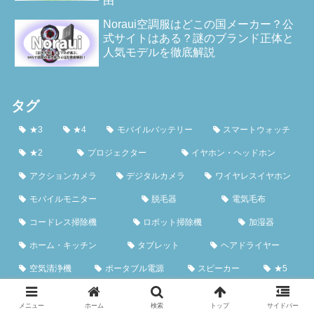
由
Noraui空調服はどこの国メーカー？公
式サイトはある？謎のブランド正体と
人気モデルを徹底解説
タグ
★3
★4
モバイルバッテリー
スマートウォッチ
★2
プロジェクター
イヤホン・ヘッドホン
アクションカメラ
デジタルカメラ
ワイヤレスイヤホン
モバイルモニター
脱毛器
電気毛布
コードレス掃除機
ロボット掃除機
加湿器
ホーム・キッチン
タブレット
ヘアドライヤー
空気清浄機
ポータブル電源
スピーカー
★5
サーキュレーター
防犯カメラ
ヘッドホン
ミニpc
メニュー
ホーム
検索
トップ
サイドバー