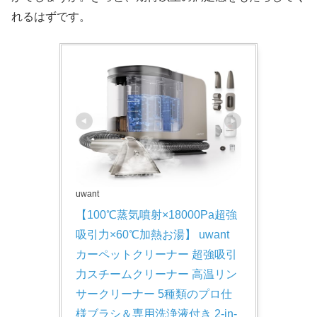
れるはずです。
uwant
【100℃蒸気噴射×18000Pa超強
吸引力×60℃加熱お湯】 uwant 
カーペットクリーナー 超強吸引
力スチームクリーナー 高温リン
サークリーナー 5種類のプロ仕
様ブラシ＆専用洗浄液付き 2-in-