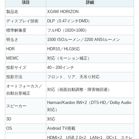
項目
詳細
製品名
XGIMI HORIZON
ディスプレイ技術
DLP（0.47インチDMD）
標準解像度
フルHD（1920×1080）
明るさ
1500 ISOルーメン／2200 ANSIルーメン
HDR
HDR10／HLG対応
MEMC
対応（モーション補正）
投影サイズ
40～200インチ
投影方法
フロント、リア、天吊り対応
オートフォーカス／
対応（画面自動調整・障害物回避）
自動台形補正
Harman/Kardon 8W×2（DTS-HD／Dolby Audio
スピーカー
対応）
3D
対応
OS
Android TV搭載
HDMI×2、USB 2.0×2、LAN×1、DC×1、ステレ