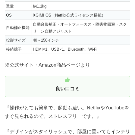
重量
約1.1kg
OS
XGIMI OS（Netflix公式ライセンス搭載）
自動台形補正・オートフォーカス・障害物回避・スク
自動補正機能
リーン自動アジャスト
投影サイズ
40～150インチ
接続端子
HDMI×1、USB×1、Bluetooth、Wi-Fi
※公式サイト・Amazon商品ページより
良い口コミ
『操作がとても簡単で、起動も速い。NetflixやYouTubeを
すぐ見られるので、ストレスフリーです。』
『デザインがスタイリッシュで、部屋に置いてもインテリ