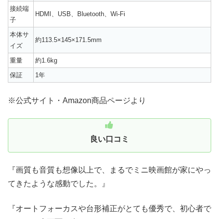
接続端
HDMI、USB、Bluetooth、Wi-Fi
子
本体サ
約113.5×145×171.5mm
イズ
重量
約1.6kg
保証
1年
※公式サイト・Amazon商品ページより
良い口コミ
『画質も音質も想像以上で、まるでミニ映画館が家にやっ
てきたような感動でした。』
『オートフォーカスや台形補正がとても優秀で、初心者で