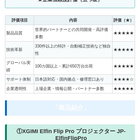
評価項目
内容
評価（★）
世界的パートナーとの共同開発・高評価
製品品質
★★★★★
多数
330件以上の特許・自動補正技術など独自
技術革新
★★★★★
性
グローバル実
100カ国以上・累計650万台出荷
★★★★★
績
サポート体制
日本語対応・国内拠点・修理窓口あり
★★★★☆
企業透明性
上場企業・情報公開・パートナー多数
★★★★★
「商品紹介」
①XGIMI Elfin Flip Pro プロジェクター ‎JP-
ElfinFlipPro