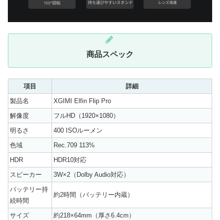
商品スペック
項目
詳細
製品名
XGIMI Elfin Flip Pro
解像度
フルHD（1920×1080）
明るさ
400 ISOルーメン
色域
Rec.709 113%
HDR
HDR10対応
スピーカー
3W×2（Dolby Audio対応）
バッテリー持
約2時間（バッテリー内蔵）
続時間
サイズ
約218×64mm（厚さ6.4cm）