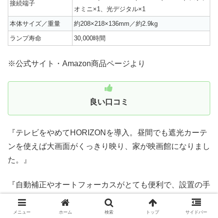
接続端子
オミニ×1、光デジタル×1
本体サイズ／重量
約208×218×136mm／約2.9kg
ランプ寿命
30,000時間
※公式サイト・Amazon商品ページより
良い口コミ
『テレビをやめてHORIZONを導入。昼間でも遮光カーテ
ンを使えば大画面がくっきり映り、家が映画館になりまし
た。』
『自動補正やオートフォーカスがとても便利で、設置の手
間がほとんどありません。誰でも簡単に使えます。』
メニュー
ホーム
検索
トップ
サイドバー