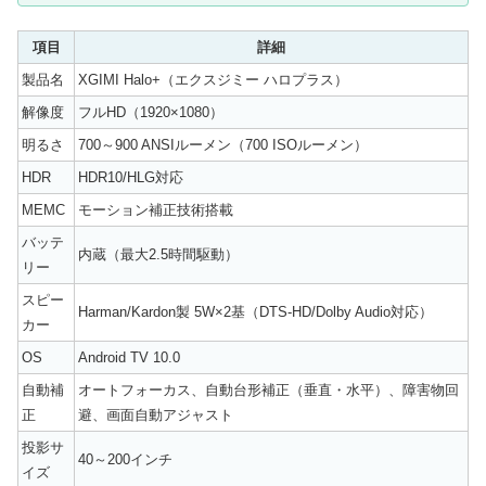
項目
詳細
製品名
XGIMI Halo+（エクスジミー ハロプラス）
解像度
フルHD（1920×1080）
明るさ
700～900 ANSIルーメン（700 ISOルーメン）
HDR
HDR10/HLG対応
MEMC
モーション補正技術搭載
バッテ
内蔵（最大2.5時間駆動）
リー
スピー
Harman/Kardon製 5W×2基（DTS-HD/Dolby Audio対応）
カー
OS
Android TV 10.0
自動補
オートフォーカス、自動台形補正（垂直・水平）、障害物回
正
避、画面自動アジャスト
投影サ
40～200インチ
イズ