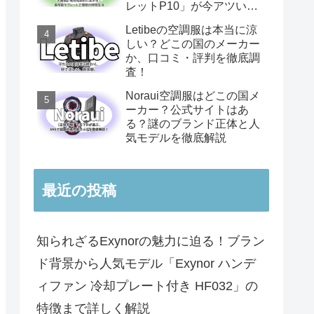
レットP10」が今アツい理
由
Letibeの空調服は本当に涼
しい？どこの国のメーカー
か、口コミ・評判を徹底調
査！
Noraui空調服はどこの国メ
ーカー？公式サイトはあ
る？謎のブランド正体と人
気モデルを徹底解説
最近の投稿
知られざるExynorの魅力に迫る！ブラン
ド背景から人気モデル「Exynor ハンデ
ィファン 冷却プレート付き HF032」の
特徴まで詳しく解説