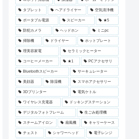
タブレット
ヘアドライヤー
空気清浄機
ポータブル電源
スピーカー
★5
防犯カメラ
ヘッドホン
ミニpc
掃除機
ドライヤー
ホットプレート
理美容家電
セラミックヒーター
コーヒーメーカー
★1
PCアクセサリ
Bluetoothスピーカー
サーキュレーター
美顔器
除湿機
スマホアクセサリー
3Dプリンター
電気ケトル
ワイヤレス充電器
ドッキングステーション
デジタルフォトフレーム
生ごみ処理機
スチームアイロン
扇風機
キャリーケース
チェスト
シャワーヘッド
電子レンジ