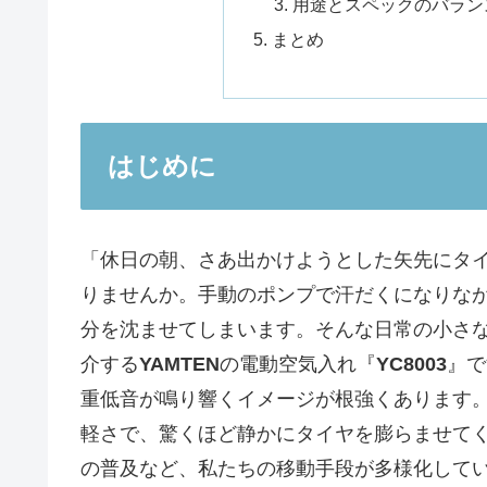
用途とスペックのバラン
まとめ
はじめに
「休日の朝、さあ出かけようとした矢先にタ
りませんか。手動のポンプで汗だくになりな
分を沈ませてしまいます。そんな日常の小さ
介する
YAMTEN
の電動空気入れ『
YC8003
』で
重低音が鳴り響くイメージが根強くあります
軽さで、驚くほど静かにタイヤを膨らませて
の普及など、私たちの移動手段が多様化して