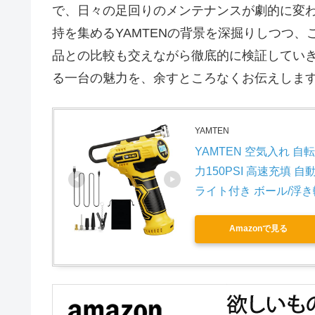
で、日々の足回りのメンテナンスが劇的に変
持を集めるYAMTENの背景を深掘りしつつ、
品との比較も交えながら徹底的に検証してい
る一台の魅力を、余すところなくお伝えしま
YAMTEN
YAMTEN 空気入れ 自
力150PSI 高速充填 
ライト付き ボール/浮き
Amazonで見る