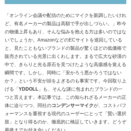
「オンライン会議や配信のためにマイクを新調したいけれ
ど、有名メーカーの製品は高額で手が出しづらい。」昨今
の物価上昇もあり、そんな悩みを抱える方は多いのではな
いでしょうか。AmazonなどのECサイトを巡回している
と、見たこともないブランドの製品が驚くほどの低価格で
販売されている光景に出くわします。まるで広大な砂漠の
中で、きらりと光る原石を見つけたような高揚感を覚える
瞬間です。しかし、同時に「安かろう悪かろうではない
か？」という不安が頭をよぎるのも事実です。今回取り上
げる「
YDDOLL
」も、そんな謎に包まれたブランドの一
つと言えます。本記事では、この知られざるメーカーの正
体に迫りつつ、同社の
コンデンサーマイク
が、コストパフ
ォーマンスを重視する現代のユーザーにとって「賢い選択
肢」となり得るのか、徹底的に検証していきます。どうぞ
最後までお付き合いください 。