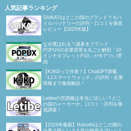
人気記事ランキング
SAIKATIはどこの国のブランド？モバ
イルバッテリーの評判・口コミを徹底
レビュー【2025年版】
なぜ選ばれる？謎多きブランド
POPUXの企業背景を丸ごと解剖「10
インチタブレットP10」が今アツい理
由
【KJKDって何者？】ChatGPT搭載
「L1スマートウォッチ」の評判・企業
情報まで徹底解説！
Letibeの空調服は本当に涼しい？どこ
の国のメーカーか、口コミ・評判を徹
底調査！
【2025年最新】RebotAiはどこの国の
企業？怪しい？人気の格安タブレット