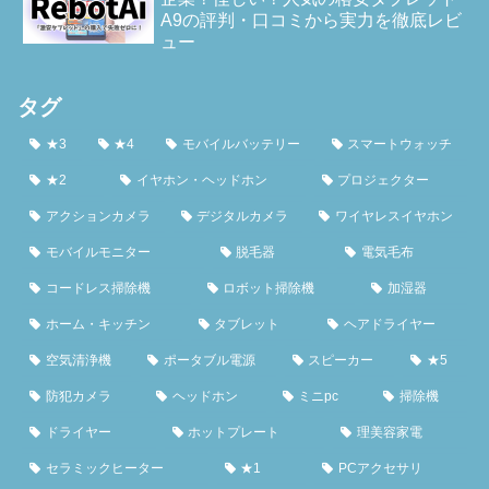
A9の評判・口コミから実力を徹底レビ
ュー
タグ
★3
★4
モバイルバッテリー
スマートウォッチ
★2
イヤホン・ヘッドホン
プロジェクター
アクションカメラ
デジタルカメラ
ワイヤレスイヤホン
モバイルモニター
脱毛器
電気毛布
コードレス掃除機
ロボット掃除機
加湿器
ホーム・キッチン
タブレット
ヘアドライヤー
空気清浄機
ポータブル電源
スピーカー
★5
防犯カメラ
ヘッドホン
ミニpc
掃除機
ドライヤー
ホットプレート
理美容家電
セラミックヒーター
★1
PCアクセサリ