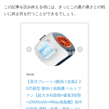
この記事を読み終える頃には、きっとこの夏の暑さとの戦
いに終止符を打つことができるでしょう。
Jinnal
【直冷プレート×腰掛け送風】2
025新型 腰掛け扇風機 ベルトフ
ァン【超大冷却面積×爆風3段階
×10000mAh×4Way扇風機】熱中
症対策 通勤・作業・屋外・ゴル