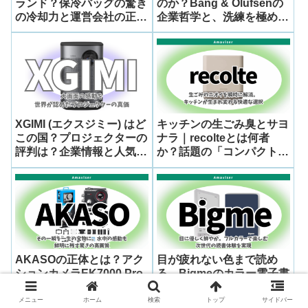
ランド？保冷バッグの驚き
のか？Bang & Olufsenの
の冷却力と運営会社の正体
企業哲学と、洗練を極めた
を徹底調査！
「マルチルームスピーカー
Beosound Emerge」の魅
力に迫る
XGIMI (エクスジミー) はど
キッチンの生ごみ臭とサヨ
この国？プロジェクターの
ナラ｜recolteとは何者
評判は？企業情報と人気お
か？話題の「コンパクト生
すすめモデルを徹底解説！
ごみ処理機 RDP-2(W)」を
選ぶ理由
AKASOの正体とは？アク
目が疲れない色まで読め
ションカメラEK7000 Pro
る。Bigmeのカラー電子書
が世界中で選ばれ続ける理
籍リーダーJP-B6の実力と
由を徹底解説
ブランドの正体に迫る
メニュー
ホーム
検索
トップ
サイドバー