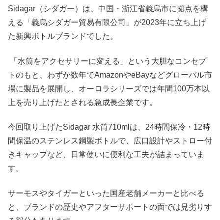
Sidagar（シダガー）は、中国・浙江省義烏市に拠点を構
える「義烏シダガー貿易有限公司」が2023年に立ち上げ
た新興ボトルブランドでした。
「水筒をアクセサリーに変える」という大胆なコンセプ
トのもと、わずか数年でAmazonやeBayなどグローバル市
場に製品を展開し、オーロラシリーズでは年間100万本以
上を売り上げたとされる急成長企業です。
今回取り上げたSidagar 水筒710mlは、24時間保冷・12時
間保温のステンレス鋼製ボトルで、広口設計やストロー付
きキャップなど、日常使いに便利な工夫が詰まっていま
す。
サーモスやタイガーといった国産老舗メーカーと比べる
と、ブランドの歴史やアフターサポートの面では見劣りす