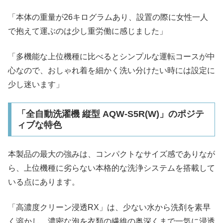
「本体の重量が26キログラムあり、設置の際に女性一人
で抱えて運ぶのは少し重労働に感じました」
「多機能な上位機種に比べるとシンプルな運転コースが中
心なので、おしゃれ着を細かく洗い分けたい時には設定に
少し迷います」
「全自動洗濯機 縦型 AQW-S5R(W)」のポジテ
ィブな特色
本製品の最大の強みは、コンパクトなサイズ感でありなが
ら、上位機種に劣らない本格的な洗浄システムを搭載して
いる点にあります。
「高濃度クリーン浸透RX」は、少ない水から洗剤を素早
く溶かし、濃密な泡を衣類の繊維の奥深くまで一気に浸透