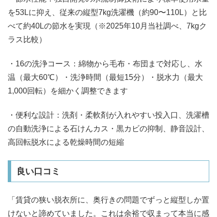
を53Lに抑え、従来の縦型7kg洗濯機（約90〜110L）と比
べて約40Lの節水を実現（※2025年10月当社調べ、7kgク
ラス比較）
・16の洗浄コース：綿物から毛布・布団まで対応し、水
温（最大60℃）・洗浄時間（最短15分）・脱水力（最大
1,000回転）を細かく調整できます
・便利な設計：洗剤・柔軟剤が入れやすい投入口、洗濯槽
の自動洗浄による石けんカス・黒カビの抑制、静音設計、
高回転脱水による乾燥時間の短縮
良い口コミ
「賃貸の狭い脱衣所に、奥行きの問題でずっと縦型しか置
けないと諦めていました。これは余裕で収まって本当に感