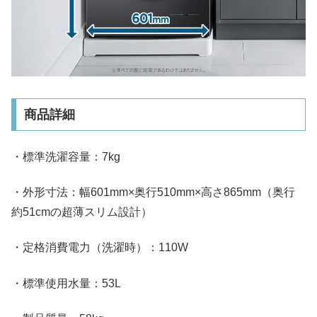
商品詳細
・標準洗濯容量：7kg
・外形寸法：幅601mm×奥行510mm×高さ865mm（奥行
約51cmの超薄スリム設計）
・定格消費電力（洗濯時）：110W
・標準使用水量：53L