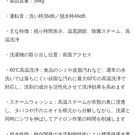
・製品質量：58kg
・運転音：洗い時36dB／脱水時46dB
・主な特徴：残り時間表示、温度調節、除菌スチーム、高
温洗浄
・洗濯物の取り出し位置：前面アクセス
・60℃高温洗浄：食品のシミや皮脂汚れなど、通常の水
洗いでは落ちにくい頑固な汚れに最大60℃の高温洗浄で
対応し、洗剤の成分を活性化させて洗浄効果を高めます
・スチームウォッシュ：高温スチームが衣類の奥に浸透
し、タバコや汗のニオイを根元から分解しながら、洗濯と
同時にシワを伸ばしてアイロン作業の時間を削減します
・節水性能：独自開発の水流制御技術により標準使用水量