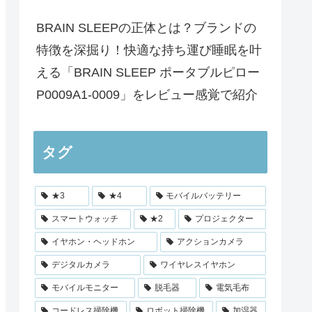
BRAIN SLEEPの正体とは？ブランドの
特徴を深掘り！快適な持ち運び睡眠を叶
える「BRAIN SLEEP ポータブルピロー
P0009A1-0009」をレビュー感覚で紹介
タグ
★3
★4
モバイルバッテリー
スマートウォッチ
★2
プロジェクター
イヤホン・ヘッドホン
アクションカメラ
デジタルカメラ
ワイヤレスイヤホン
モバイルモニター
脱毛器
電気毛布
コードレス掃除機
ロボット掃除機
加湿器