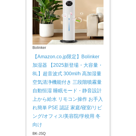
Bolinker
【Amazon.co.jp限定】Bolinker 
加湿器 【2025新登場・大容量・
8L】超音波式 300ml/h 高加湿量 
空気清浄機能付き 三段階噴霧量 
自動恒湿 睡眠モード・静音設計 
上から給水 リモコン操作 お手入
れ簡単 PSE 認証 家庭/寝室/リビ
ング/オフィス/美容院/学校用 冬
向け
BK-JSQ