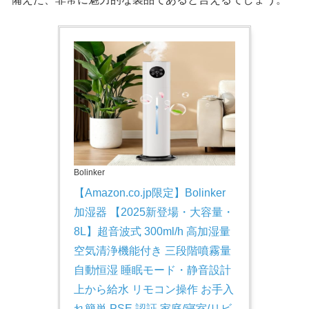
Bolinker
【Amazon.co.jp限定】Bolinker 
加湿器 【2025新登場・大容量・
8L】超音波式 300ml/h 高加湿量 
空気清浄機能付き 三段階噴霧量 
自動恒湿 睡眠モード・静音設計 
上から給水 リモコン操作 お手入
れ簡単 PSE 認証 家庭/寝室/リビ