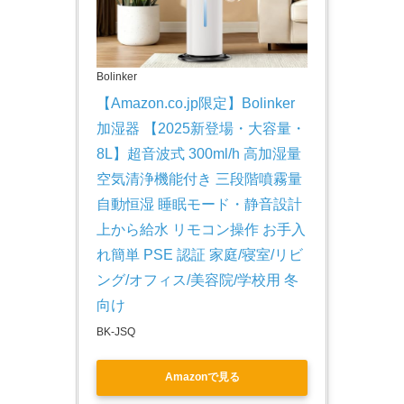
Bolinker
【Amazon.co.jp限定】Bolinker 
加湿器 【2025新登場・大容量・
8L】超音波式 300ml/h 高加湿量 
空気清浄機能付き 三段階噴霧量 
自動恒湿 睡眠モード・静音設計 
上から給水 リモコン操作 お手入
れ簡単 PSE 認証 家庭/寝室/リビ
ング/オフィス/美容院/学校用 冬
向け
BK-JSQ
Amazonで見る