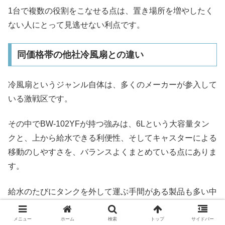
1台で複数の役割をこなせる点は、置き場所を増やしたく
ない人にとって見逃せない利点です。
同価格帯の他社冷風扇との違い
冷風扇というジャンル自体は、多くのメーカーが参入して
いる激戦区です。
その中でBW-102YFが持つ強みは、6Lという大容量タン
クと、上から給水できる利便性、そしてキャスターによる
移動のしやすさを、バランスよくまとめている点にありま
す。
給水のたびにタンクを外して運ぶ手間がある製品も多い中
で、立ったまま上から水を足せる設計は日々の使い勝手を
大きく左右します。
メニュー
ホーム
検索
トップ
サイドバー