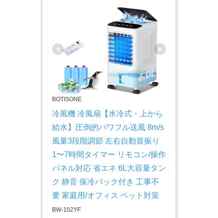
BOTISONE
冷風機 冷風扇【水冷式・上から
給水】圧倒的パワフル送風 8m/s 
風量3段階調節 左右自動首振り 
1〜7時間タイマー リモコン/操作
パネル対応 省エネ 6L大容量タン
ク 静音 保冷パック付き 工事不
要 家庭用/オフィス ペット対策
BW-102YF