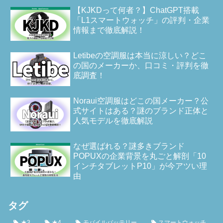
【KJKDって何者？】ChatGPT搭載
「L1スマートウォッチ」の評判・企業
情報まで徹底解説！
Letibeの空調服は本当に涼しい？どこ
の国のメーカーか、口コミ・評判を徹
底調査！
Noraui空調服はどこの国メーカー？公
式サイトはある？謎のブランド正体と
人気モデルを徹底解説
なぜ選ばれる？謎多きブランド
POPUXの企業背景を丸ごと解剖「10
インチタブレットP10」が今アツい理
由
タグ
★3
★4
モバイルバッテリー
スマートウォッチ