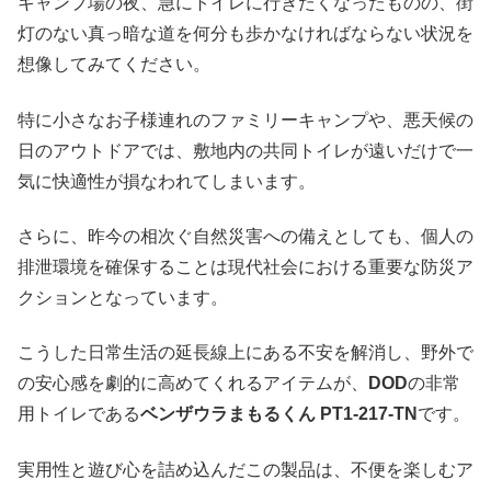
キャンプ場の夜、急にトイレに行きたくなったものの、街
灯のない真っ暗な道を何分も歩かなければならない状況を
想像してみてください。
特に小さなお子様連れのファミリーキャンプや、悪天候の
日のアウトドアでは、敷地内の共同トイレが遠いだけで一
気に快適性が損なわれてしまいます。
さらに、昨今の相次ぐ自然災害への備えとしても、個人の
排泄環境を確保することは現代社会における重要な防災ア
クションとなっています。
こうした日常生活の延長線上にある不安を解消し、野外で
の安心感を劇的に高めてくれるアイテムが、
DOD
の非常
用トイレである
ベンザウラまもるくん PT1-217-TN
です。
実用性と遊び心を詰め込んだこの製品は、不便を楽しむア