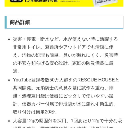
商品詳細
災害・停電・断水など、水が使えない時に活躍する
非常用トイレ。避難所やアウトドアでも清潔に使
え、汚物の処理も簡単。臭いが漏れにくく、災害時
の不安を和らげる安心設計。家庭の防災備蓄に最
適。
YouTube登録者数50万人超えのRESCUE HOUSEと
共同開発。元消防士の意見を基に試作を重ね、排
泄・処理兼用袋は便器にピッタリで使いやすい設
計。便器カバー付属で排泄袋が水に濡れず衛生的。
取り付けは簡単20秒。
大容量12gの凝固剤を採用。1回あたり12gで十分な吸