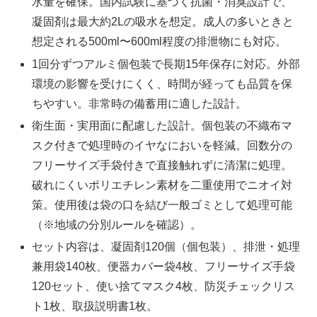
水量を確保。国内試験に基づく抗菌・消臭設計で、
凝固剤は最大約2Lの吸水を想定。成人の多いときと
想定される500ml〜600ml程度の排泄物にも対応。
1回分ずつアルミ個包装で長期15年保存に対応。外部
環境の影響を受けにくく、時間が経っても品質を保
ちやすい。非常時の備蓄用に適した設計。
衛生面・実用面に配慮した設計。個包装の不織布マ
スク付きで処理時のイヤなにおいを軽減。回数分の
フリーサイズ手袋付きで直接触れずに清潔に処理。
破れにくいポリエチレン素材を二重使用でニオイ対
策。使用後は袋の口を結び一般ゴミとして処理可能
（※地域の分別ルールを確認）。
セット内容は、凝固剤120個（個包装）、排泄・処理
兼用袋140枚、便器カバー袋4枚、フリーサイズ手袋
120セット、使い捨てマスク4枚、防災チェックリス
ト1枚、取扱説明書1枚。