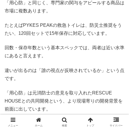
「用心防」と同じく、専門家の関与をアピールする商品は
市場に複数あります。
たとえばPYKES PEAKの救急トイレは、防災士推奨をう
たい、120回セットで15年保存に対応しています。
回数・保存年数という基本スペックでは、両者は近い水準
にあると言えます。
違いが出るのは「誰の視点が反映されているか」という点
です。
「用心防」は元消防士の意見を取り入れたRESCUE
HOUSEとの共同開発という、より現場寄りの開発背景を
前面に出しています。
防災士監修か、元消防士の現場目線か、どちらに信頼を置
メニュー
ホーム
検索
トップ
サイドバー