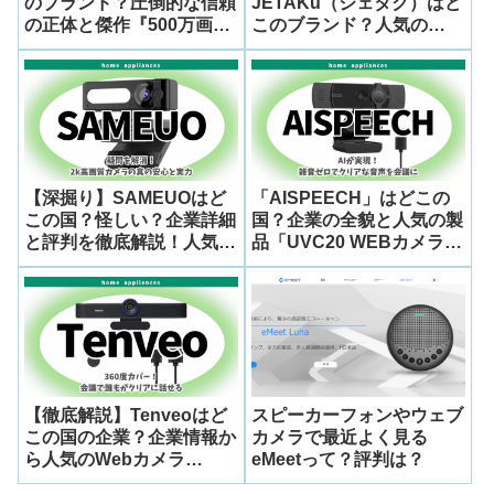
のブランド？圧倒的な信頼
JETAKu（ジェタク）はど
の正体と傑作『500万画素
このブランド？人気の
WEBカメラ CMS-
WEBカメラ徹底レビュー
V51BK』の真価をガジェ
と選び方
ット通が解剖！
【深掘り】SAMEUOはど
「AISPEECH」はどこの
この国？怪しい？企業詳細
国？企業の全貌と人気の製
と評判を徹底解説！人気モ
品「UVC20 WEBカメラ」
デル「G53-2k WEBカメ
を徹底解説
ラ」の実力とは
【徹底解説】Tenveoはど
スピーカーフォンやウェブ
この国の企業？企業情報か
カメラで最近よく見る
ら人気のWebカメラ
eMeetって？評判は？
「TEVO-VA300AA」の評