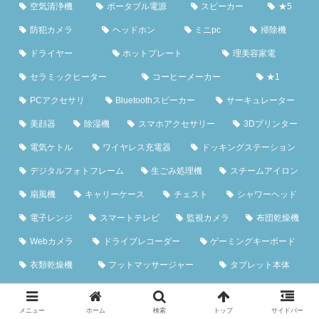
空気清浄機
ポータブル電源
スピーカー
★5
防犯カメラ
ヘッドホン
ミニpc
掃除機
ドライヤー
ホットプレート
理美容家電
セラミックヒーター
コーヒーメーカー
★1
PCアクセサリ
Bluetoothスピーカー
サーキュレーター
美顔器
除湿機
スマホアクセサリー
3Dプリンター
電気ケトル
ワイヤレス充電器
ドッキングステーション
デジタルフォトフレーム
生ごみ処理機
スチームアイロン
扇風機
キャリーケース
チェスト
シャワーヘッド
電子レンジ
スマートテレビ
監視カメラ
布団乾燥機
Webカメラ
ドライブレコーダー
ゲーミングキーボード
衣類乾燥機
フットマッサージャー
タブレット本体
メニュー
ホーム
検索
トップ
サイドバー