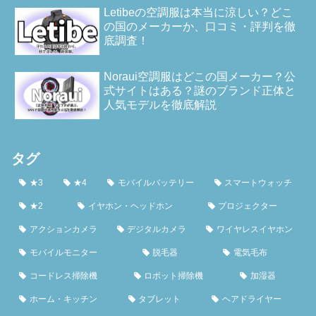
Letibeの空調服は本当に涼しい？どこ
の国のメーカーか、口コミ・評判を徹
底調査！
Noraui空調服はどこの国メーカー？公
式サイトはある？謎のブランド正体と
人気モデルを徹底解説
タグ
★3
★4
モバイルバッテリー
スマートウォッチ
★2
イヤホン・ヘッドホン
プロジェクター
アクションカメラ
デジタルカメラ
ワイヤレスイヤホン
モバイルモニター
脱毛器
電気毛布
コードレス掃除機
ロボット掃除機
加湿器
ホーム・キッチン
タブレット
ヘアドライヤー