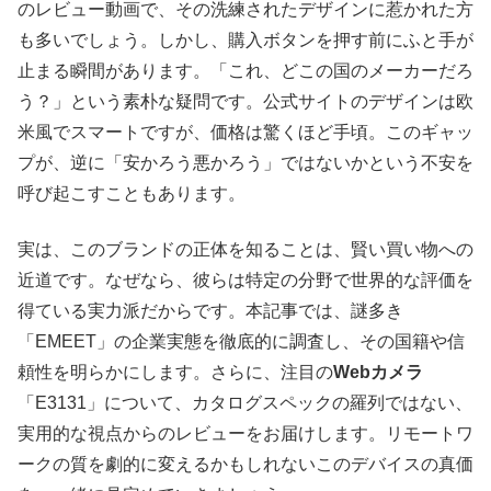
のレビュー動画で、その洗練されたデザインに惹かれた方
も多いでしょう。しかし、購入ボタンを押す前にふと手が
止まる瞬間があります。「これ、どこの国のメーカーだろ
う？」という素朴な疑問です。公式サイトのデザインは欧
米風でスマートですが、価格は驚くほど手頃。このギャッ
プが、逆に「安かろう悪かろう」ではないかという不安を
呼び起こすこともあります。
実は、このブランドの正体を知ることは、賢い買い物への
近道です。なぜなら、彼らは特定の分野で世界的な評価を
得ている実力派だからです。本記事では、謎多き
「EMEET」の企業実態を徹底的に調査し、その国籍や信
頼性を明らかにします。さらに、注目の
Webカメラ
「E3131」について、カタログスペックの羅列ではない、
実用的な視点からのレビューをお届けします。リモートワ
ークの質を劇的に変えるかもしれないこのデバイスの真価